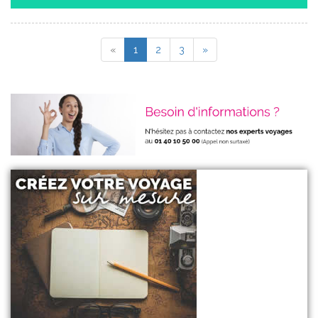
«
1
2
3
»