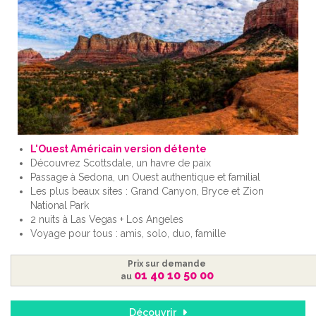
L'Ouest Américain version détente
Découvrez Scottsdale, un havre de paix
Passage à Sedona, un Ouest authentique et familial
Les plus beaux sites : Grand Canyon, Bryce et Zion
National Park
2 nuits à Las Vegas + Los Angeles
Voyage pour tous : amis, solo, duo, famille
Prix sur demande
01 40 10 50 00
au
Découvrir