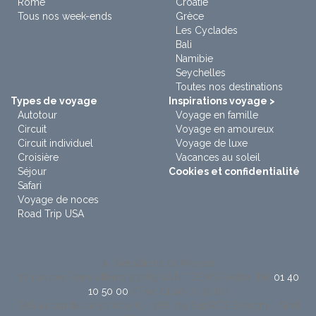
Rome
Croatie
Tous nos week-ends
Grèce
Les Cyclades
Bali
Namibie
Seychelles
Toutes nos destinations
Types de voyage
Inspirations voyage >
Autotour
Voyage en famille
Circuit
Voyage en amoureux
Circuit individuel
Voyage de luxe
Croisière
Vacances au soleil
Séjour
Cookies et confidentialité
Safari
Voyage de noces
Road Trip USA
à : Sensations du Monde
38 rue des Renouillères 93285 SAINT DENIS Cedex. Tel:
01 40
10 50 00
/ Fax: 01 40 12 36 60
SAS au capital de 50 000 € - 388 719 841 RCS Bobigny - Siret