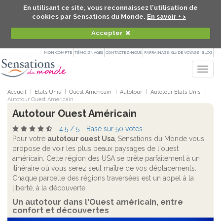
En utilisant ce site, vous reconnaissez l'utilisation de
cookies par Sensations du Monde.
En savoir + >
Accepter
MON COMPTE
TÉMOIGNAGES
CONTACTEZ-NOUS
PARRAINAGE
GUIDE VOYAGE
BLOG
Togg
navig
Accueil
Etats Unis
Ouest Américain
Autotour
Autotour Etats Unis
Autotour Ouest Américain
Autotour Ouest Américain
-
4.5
/
5
- Basé sur
50
votes.
Pour votre
autotour ouest Usa
,
Sensations du Monde vous
propose de voir les plus beaux paysages de l'ouest
américain. Cette région des USA se prête parfaitement à un
itinéraire où vous serez seul maître de vos déplacements.
Chaque parcelle des régions traversées est un appel à la
liberté, à la découverte.
Un autotour dans l'Ouest américain, entre
confort et découvertes