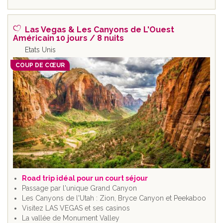
Las Vegas & Les Canyons de L'Ouest
Américain 10 jours / 8 nuits
Etats Unis
COUP DE CŒUR
Road trip idéal pour un court séjour
Passage par l'unique Grand Canyon
Les Canyons de l'Utah : Zion, Bryce Canyon et Peekaboo
Visitez LAS VEGAS et ses casinos
La vallée de Monument Valley