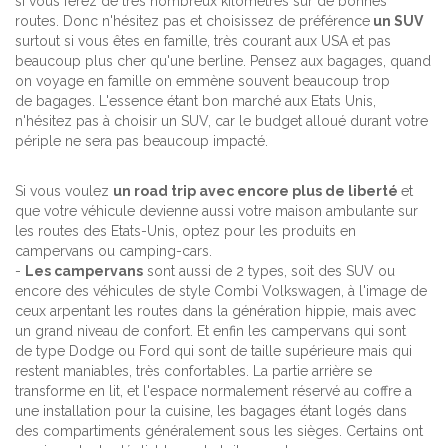
si vous ferez de très nombreux kilomètres sur de bonnes
routes. Donc n'hésitez pas et choisissez de préférence
un SUV
surtout si vous êtes en famille, très courant aux USA et pas
beaucoup plus cher qu'une berline. Pensez aux bagages, quand
on voyage en famille on emmène souvent beaucoup trop
de bagages. L'essence étant bon marché aux Etats Unis,
n'hésitez pas à choisir un SUV, car le budget alloué durant votre
périple ne sera pas beaucoup impacté.
Si vous voulez
un road trip avec encore plus de liberté
et
que votre véhicule devienne aussi votre maison ambulante sur
les routes des Etats-Unis, optez pour les produits en
campervans ou camping-cars.
-
Les campervans
sont aussi de 2 types, soit des SUV ou
encore des véhicules de style Combi Volkswagen, à l'image de
ceux arpentant les routes dans la génération hippie, mais avec
un grand niveau de confort. Et enfin les campervans qui sont
de type Dodge ou Ford qui sont de taille supérieure mais qui
restent maniables, très confortables. La partie arrière se
transforme en lit, et l'espace normalement réservé au coffre a
une installation pour la cuisine, les bagages étant logés dans
des compartiments généralement sous les sièges. Certains ont