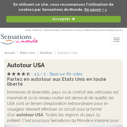
En utilisant ce site, vous reconnaissez l'utilisation de
cookies par Sensations du Monde.
En savoir + >
Accepter
MON COMPTE
TÉMOIGNAGES
CONTACTEZ-NOUS
PARRAINAGE
GUIDE VOYAGE
BLOG
Togg
navig
Accueil
Etats Unis
Autotour
Autotour USA
Autotour USA
-
4.5
/
5
- Basé sur
80
votes.
Partez en autotour aux Etats Unis en toute
liberté
Immenses et diversifiés, pays où le confort des véhicules est
maximal et où le réseau routier est dense et de qualité, les
USA sont un terrain d’exploration extraordinaire pour le
voyageur désirant effectuer un circuit sous la forme
d'un
autotour USA
. Toutes les régions du pays s’y
prêtent. C'est pourquoi Sensations du Monde a imaginé pour
vous de multiples itinéraires, des "road trips"