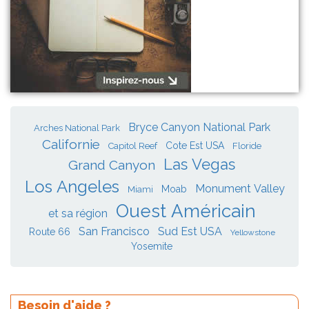
Bryce Canyon National Park
Arches National Park
Californie
Cote Est USA
Capitol Reef
Floride
Las Vegas
Grand Canyon
Los Angeles
Monument Valley
Moab
Miami
Ouest Américain
et sa région
San Francisco
Sud Est USA
Route 66
Yellowstone
Yosemite
Besoin d'aide ?