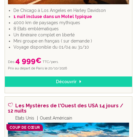
espaces, ses villes mythiques.
Vous cherchez des idées pour votre
voyage aux USA
De Chicago à Los Angeles en Harley Davidson
en autotour,
intéressez vous aux Routes panoramiques
1 nuit incluse dans un Motel typique
et Routes mythiques !
4000 km de paysages mythiques
8 Etats emblématiques
La mythique Route 66
est l'expression du "Rêve
Un itinéraire complet en liberté
Américain".
Mini groupe en français ( sur demande )
La Beveridge Parkway
s'étalant entre Virginie,
Voyage disponible du 01/04 au 31/10
Caroline du nord, et Tennessee.
La Highway n° 1
sur la côte californienne, incluse dans
4 999
€
plusieurs autotours
Dès
TTC/pers.
La Route du Blues
, highway 61, traversant plusieurs
Prix au départ de Paris le 20/10/2026
états du sud
Découvrir
Sensations du monde vous propose
un autotour tout
compris :
billets d’avion + hôtels + location de voiture + activités
+ assurances comprises. Partez l’esprit libre !
Quelle durée pour votre autotour Etats Unis ?
Les Mystères de l'Ouest des USA 14 jours /
12 nuits
Plus court sur la Floride, plus dense dans l'Ouest américain,
Etats Unis
Ouest Américain
votre
autotour aux USA tout compris
peut s'étendre de
8 jours à 3 semaines pour un maximum de découvertes. La
COUP DE CŒUR
durée idéale pour la majorité des autotours est de 2