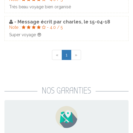
Très beau voyage bien organisé
- Message écrit par
charles
, le
15-04-18
Note :
-
4.0
/
5
Super voyage 😎
«
1
»
NOS GARANTIES