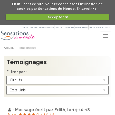
En utilisant ce site, vous reconnaissez l'utilisation de
cookies par Sensations du Monde.
En savoir + >
Accepter
MON COMPTE
TÉMOIGNAGES
CONTACTEZ-NOUS
PARRAINAGE
GUIDE VOYAGE
BLOG
Togg
navig
Accueil
Témoignages
Témoignages
Filtrer par :
Circuits
Etats Unis
- Message écrit par
Edith
, le
14-10-18
Note :
-
4.0
/
5