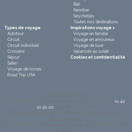
Bali
Namibie
Seychelles
Toutes nos destinations
Types de voyage
Inspirations voyage >
Autotour
Voyage en famille
Circuit
Voyage en amoureux
Circuit individuel
Voyage de luxe
Croisière
Vacances au soleil
Séjour
Cookies et confidentialité
Safari
Voyage de noces
Road Trip USA
à : Sensations du Monde
38 rue des Renouillères 93285 SAINT DENIS Cedex. Tel:
01 40
10 50 00
/ Fax: 01 40 12 36 60
SAS au capital de 50 000 € - 388 719 841 RCS Bobigny - Siret
38871984100032
Licence d'état N° IM 093100012 - Caution APS - Déclaration CNIL
N° 897944