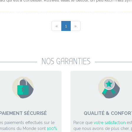
uad qui est à conseiller. Roswell valait le détour, un peu kitch mais
rande et le détour en valait la peine. Fort Worth est une ville qui mé
 mise à part le musée dans le batiment d'où est parti le coup de feu qu
 d'activités. Nous avons fortement apprécié la culture locale. Le Texas 
«
1
»
NOS GARANTIES
PAIEMENT SÉCURISÉ
QUALITÉ & CONFOR
es paiements effectués sur le
Parce que
votre satisfaction
est
ensations du Monde sont
100%
que nous avons de plus cher, p