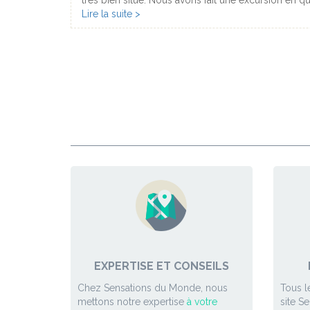
très bien situé. Nous avons fait une excursion en q
nous avons emprunté la route 170 qui longe le Rio G
Lire la suite >
Houston qui sont relativement pauvre culturellement
une étape très intéressante : belle ville et beaucoup
EXPERTISE ET CONSEILS
Chez Sensations du Monde, nous
Tous l
mettons notre expertise
à votre
site S