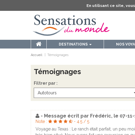
En utilisant ce site, vo
DESTINATIONS
NOS VOY
Accueil
Témoignages
Témoignages
Filtrer par :
Autotours
- Message écrit par
Frédéric
, le
07-11-
Note :
-
4.5
/
5
Voyage au Texas : Le ranch était parfait, un peu moi