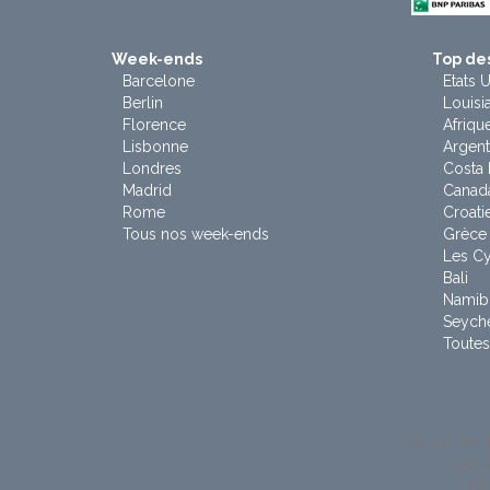
Week-ends
Top des
Barcelone
Etats U
Berlin
Louisi
Florence
Afriqu
Lisbonne
Argent
Londres
Costa 
Madrid
Canad
Rome
Croati
Tous nos week-ends
Grèce
Les C
Bali
Namib
Seyche
Toutes
38 rue des 
SAS a
Li