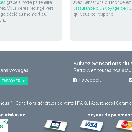
sés
grâce à notre partenaire
avec Sensations du Monde est
et. Vous serez redirigé vers
l'assurance d'un voyage de qua
age dédié au moment du
qui vous correspond !
nt.
Suivez Sensations du
lans voyages !
Retrouvez toutes nos actual
Facebook
ENVOYER
nous ?
|
Conditions générales de vente
|
F.A.Q.
|
Assurances
|
Garantie
curisé avec
Moyens de paiemen