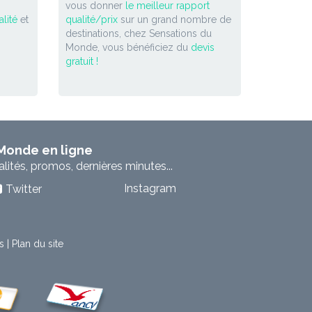
vous donner
le meilleur rapport
lité
et
qualité/prix
sur un grand nombre de
destinations, chez Sensations du
Monde, vous bénéficiez du
devis
gratuit !
 Monde en ligne
ités, promos, dernières minutes...
Instagram
Twitter
s
|
Plan du site
t