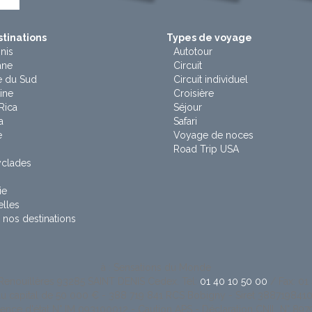
tinations
Types de voyage
nis
Autotour
ane
Circuit
e du Sud
Circuit individuel
ine
Croisière
Rica
Séjour
a
Safari
e
Voyage de noces
Road Trip USA
yclades
ie
lles
 nos destinations
à : Sensations du Monde
Renouillères 93285 SAINT DENIS Cedex. Tel:
01 40 10 50 00
/ Fax: 01
u capital de 50 000 € - 388 719 841 RCS Bobigny - Siret 38871984
cence d'état N° IM 093100012 - Caution APS - Déclaration CNIL N° 897