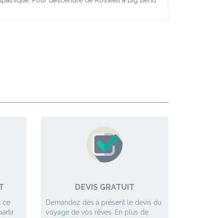
 sympathique. Pour descendre de Roswell à Big Bend
rite vraiment une étape contrairement à Dallas ou
i a mis fin à la vie de JFK. San Antonio était aussi
est vraiment un état à visiter.
T
DEVIS GRATUIT
 ce
Demandez dès à présent le devis du
artir
voyage de vos rêves. En plus de