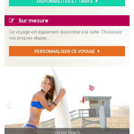
DISPONIBILITÉS ET TARIFS
Sur mesure
Ce voyage est également disponible à la carte. Choisissez
vos propres étapes...
PERSONNALISER CE VOYAGE
Précédent
Sui
Venise Beach