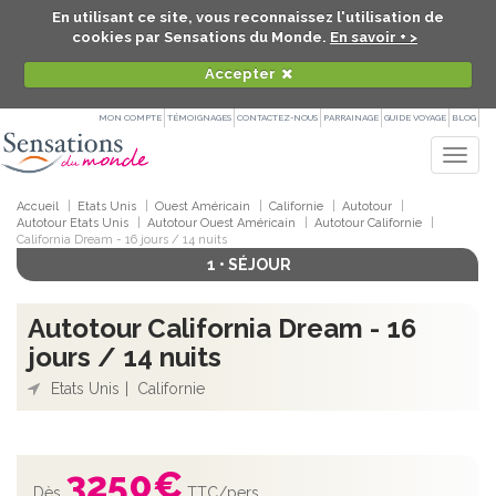
En utilisant ce site, vous reconnaissez l'utilisation de
cookies par Sensations du Monde.
En savoir + >
Accepter
MON COMPTE
TÉMOIGNAGES
CONTACTEZ-NOUS
PARRAINAGE
GUIDE VOYAGE
BLOG
Togg
navig
Accueil
Etats Unis
Ouest Américain
Californie
Autotour
Autotour Etats Unis
Autotour Ouest Américain
Autotour Californie
California Dream - 16 jours / 14 nuits
1 • SÉJOUR
Autotour California Dream - 16
jours / 14 nuits
Etats Unis
Californie
3250
€
Dès
TTC/pers.