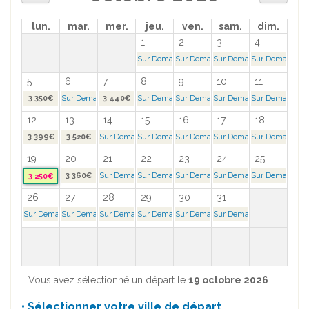
lun.
mar.
mer.
jeu.
ven.
sam.
dim.
1
2
3
4
Sur Demande >
Sur Demande >
Sur Demande >
Sur Demande >
5
6
7
8
9
10
11
3 350€
Sur Demande >
3 440€
Sur Demande >
Sur Demande >
Sur Demande >
Sur Demande >
12
13
14
15
16
17
18
3 399€
3 520€
Sur Demande >
Sur Demande >
Sur Demande >
Sur Demande >
Sur Demande >
19
20
21
22
23
24
25
3 360€
Sur Demande >
Sur Demande >
Sur Demande >
Sur Demande >
Sur Demande >
3 250€
26
27
28
29
30
31
Sur Demande >
Sur Demande >
Sur Demande >
Sur Demande >
Sur Demande >
Sur Demande >
Vous avez sélectionné un départ le
19 octobre 2026
.
• Sélectionner votre ville de départ