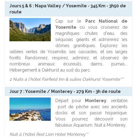
Jours 5 & 6 : Napa Valley / Yosemite - 345 Km - 3h50 de
route
Cap sur le
Parc National de
Yosemite
où vous croiserez de
magnifiques chutes d'eau, des
séquoias géants et admirerez les
dômes granitiques. Explorez les
vallées vertes de Yosemite, ses cascades, et ses larges
forêts. Randonnez, respirez, admirez, et observez de
nombreux animaux: écureuils, daims, pumas...
Hébergement à Oakhurst au sud du parc.
2 Nuits à l'hôtel Fairfield Inn & suites Oakhurst Yosemite***
Jour 7 : Yosemite / Monterey - 279 Km - 3h de route
Départ pour
Monterey
, véritable
port de pêche avec ses ancients
docks et son passé hispanique.
Vous pourrez découvrir son
fabuleux Aquarium. Nuit à Monterey.
Nuit à l'hôtel Red Lion Hotel Monterey**