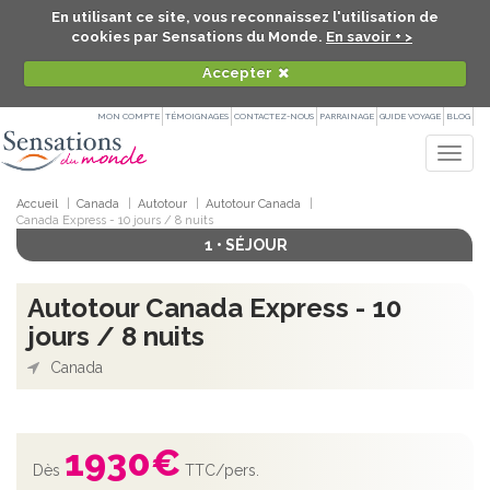
En utilisant ce site, vous reconnaissez l'utilisation de
cookies par Sensations du Monde.
En savoir + >
Accepter
MON COMPTE
TÉMOIGNAGES
CONTACTEZ-NOUS
PARRAINAGE
GUIDE VOYAGE
BLOG
Togg
navig
Accueil
Canada
Autotour
Autotour Canada
Canada Express - 10 jours / 8 nuits
1 • SÉJOUR
Autotour Canada Express - 10
jours / 8 nuits
Canada
1930
€
Dès
TTC/pers.