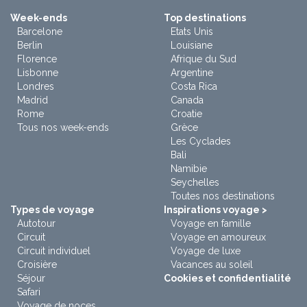
Week-ends
Top destinations
Barcelone
Etats Unis
Berlin
Louisiane
Florence
Afrique du Sud
Lisbonne
Argentine
Londres
Costa Rica
Madrid
Canada
Rome
Croatie
Tous nos week-ends
Grèce
Les Cyclades
Bali
Namibie
Seychelles
Toutes nos destinations
Types de voyage
Inspirations voyage >
Autotour
Voyage en famille
Circuit
Voyage en amoureux
Circuit individuel
Voyage de luxe
Croisière
Vacances au soleil
Séjour
Cookies et confidentialité
Safari
Voyage de noces