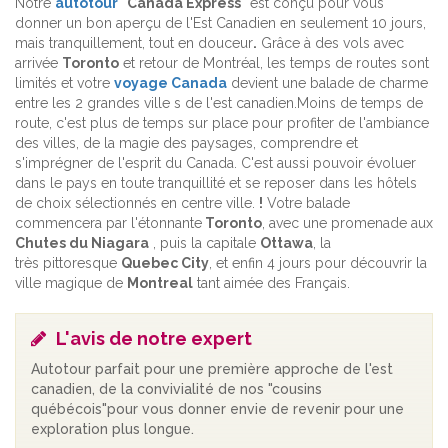
Notre
autotour
"Canada Express"
est conçu pour vous
donner un bon aperçu de l'Est Canadien en seulement 10 jours,
mais tranquillement, tout en douceur
.
Grâce à des vols avec
arrivée
Toronto
et retour de Montréal, les temps de routes sont
limités et votre
voyage Canada
devient une balade de charme
entre les 2 grandes ville s de l'est canadien.Moins de temps de
route, c'est plus de temps sur place pour profiter de l'ambiance
des villes, de la magie des paysages, comprendre et
s'imprégner de l'esprit du Canada. C'est aussi pouvoir évoluer
dans le pays en toute tranquillité et se reposer dans les hôtels
de choix sélectionnés en centre ville.
!
Votre balade
commencera par l'étonnante
Toronto
, avec une promenade aux
Chutes du Niagara
, puis la capitale
Ottawa
, la
très pittoresque
Quebec City
, et enfin 4 jours pour découvrir la
ville magique de
Montreal
tant aimée des Français.
L'avis de notre expert
Autotour parfait pour une première approche de l'est
canadien, de la convivialité de nos "cousins
québécois"pour vous donner envie de revenir pour une
exploration plus longue.