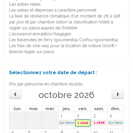
Les autres repas
Les extras et dépenses à caractère personnel
La taxe de résilience climatique d'un montant de 2€ à 15€
par jour et par chambre (selon la classification hôtel) à
régler sur place auprès de l’hôtelier
L'assurance annulation/bagages
Les traversées en ferry Igoumenitsa-Corfou-Igoumenitsa
Les frais de one-way pour la location de voiture (200€ +
taxes)à régler sur place
Sélectionnez votre date de départ :
Prix par personne en chambre double
octobre 2026
lun.
mar.
mer.
jeu.
ven.
sam.
dim.
1
2
3
4
Sur Demande >
1 180€
Sur Demande >
1 180€
5
6
7
8
9
10
11