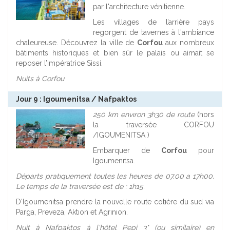
par l'architecture vénitienne.
Les villages de l’arrière pays
regorgent de tavernes à l'ambiance
chaleureuse. Découvrez la ville de
Corfou
aux nombreux
bâtiments historiques et bien sûr le palais ou aimait se
reposer l’impératrice Sissi.
Nuits à Corfou
Jour 9 : Igoumenitsa / Nafpaktos
250 km envıron 3h30 de route
(hors
la traversée CORFOU
/IGOUMENITSA )
Embarquer de
Corfou
pour
Igoumenıtsa.
Départs pratıquement toutes les heures de 07.00 a 17h00.
Le temps de la traversée est de : 1h15.
D'Igoumenıtsa prendre la nouvelle route cotıère du sud vıa
Parga, Preveza, Aktıon et Agrınıon.
Nuit à Nafpaktos à l'hôtel Pepi 3* (ou similaire) en