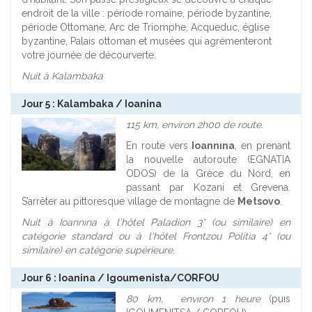
endroit de la ville : période romaine, période byzantine,
période Ottomane, Arc de Triomphe, Acqueduc, église
byzantine, Palais ottoman et musées qui agrémenteront
votre journée de décourverte.
Nuit à Kalambaka
Jour 5 : Kalambaka / Ioanina
115 km, environ 2h00 de route.
En route vers
Ioannına
, en prenant
la nouvelle autoroute (EGNATIA
ODOS) de la Grèce du Nord, en
passant par Kozani et Grevena.
S’arrêter au pittoresque vıllage de montagne de
Metsovo
.
Nuit à Ioannına à l'hôtel Paladion 3* (ou similaire) en
catégorie standard ou à l'hôtel Frontzou Politia 4* (ou
similaire) en catégorie supérieure.
Jour 6 : Ioanina / Igoumenista/CORFOU
80 km, envıron 1 heure
(puıs