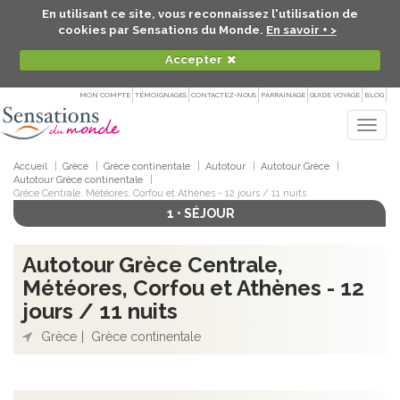
En utilisant ce site, vous reconnaissez l'utilisation de
cookies par Sensations du Monde.
En savoir + >
Accepter
MON COMPTE
TÉMOIGNAGES
CONTACTEZ-NOUS
PARRAINAGE
GUIDE VOYAGE
BLOG
Togg
navig
Accueil
Grèce
Grèce continentale
Autotour
Autotour Grèce
Autotour Grèce continentale
Grèce Centrale, Météores, Corfou et Athènes - 12 jours / 11 nuits
1 • SÉJOUR
Autotour Grèce Centrale,
Météores, Corfou et Athènes - 12
jours / 11 nuits
Grèce
Grèce continentale