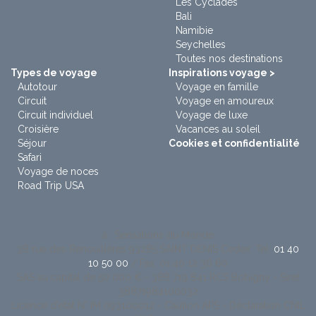
Les Cyclades
Bali
Namibie
Seychelles
Toutes nos destinations
Types de voyage
Inspirations voyage >
Autotour
Voyage en famille
Circuit
Voyage en amoureux
Circuit individuel
Voyage de luxe
Croisière
Vacances au soleil
Séjour
Cookies et confidentialité
Safari
Voyage de noces
Road Trip USA
à : Sensations du Monde
38 rue des Renouillères 93285 SAINT DENIS Cedex. Tel:
01 40
10 50 00
/ Fax: 01 40 12 36 60
SAS au capital de 50 000 € - 388 719 841 RCS Bobigny - Siret
38871984100032
Licence d'état N° IM 093100012 - Caution APS - Déclaration CNIL