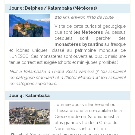
Jour 3 : Delphes / Kalambaka (Météores)
230 km, environ 3h30 de route
Visite de cette curiosité géologique
que sont
les Meteores
. Au dessus
desquels sont percher des
monastères byzantins
au fresque
et icônes uniques, classé au patrimoine mondiale de
l'UNESCO. Ces monastères sont ouverts au public mais une
tenue correct est exigée (shorts et mini-jupes prohibés.)
Nuit à Kalambaka à l'hôtel Kosta Famissi 3* (ou similaire)
en catégorie standard et à l'hôtel Meteora 4* (ou similaire)
en catégorie supérieure.
Jour 4 : Kalambaka
Journée pour visiter Veria et ou
Thessalonique la co-capitale de la
Grece moderne. Salonique est la
plus grande ville de la Grèce du
Nord, dépassant le million
d'habitant. Son passé prestigieux se découvre à chaque