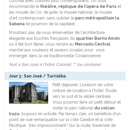
colonial avec d'autres plus contemporains. On vous
recommande le
théâtre, réplique de l’opéra de Paris
et
les musée de l'or, de jade, le musée national, le musée
d'art contemporain…sans oublier le
parc métropolitain la
Sabana
(le poumon de la capitale)...
N'oubliez pas de vous émerveiller de l'architecture
élégante aux touches françaises du
quartier Barrio Amón
où il fait bon flâner, vous rendre au
Mercado Central
,
marché aux couleurs et saveurs locales pour vous
immerger dans la vie traditionnelle Costaricienne.
Nuit à San José à l'hôtel Colonial *** (ou similaire)
Jour 3 : San José / Turrialba
Petit déjeuner. Livraison de votre
voiture de location à l'hôtel. Route
vers le sud et la vallée centrale.
Vous pourrez faire un petit détour et
visiter le parc national
du volcan
Irazu
, toujours en activité. Par temps clair, on bénéficie d'un
point de vue remarquable sur la côte Caraïbe et la côte
Pacifique : très impressionnant ! Sur la route, traversée de