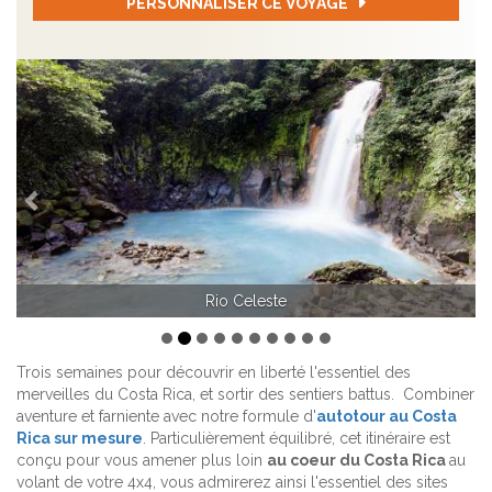
PERSONNALISER CE VOYAGE
Précédent
Sui
Rio Celeste
Trois semaines pour découvrir en liberté l'essentiel des
merveilles du Costa Rica, et sortir des sentiers battus. Combiner
aventure et farniente avec notre formule d'
autotour au Costa
Rica sur mesure
. Particulièrement équilibré, cet itinéraire est
conçu pour vous amener plus loin
au coeur du Costa Rica
au
volant de votre 4x4, vous admirerez ainsi l'essentiel des sites