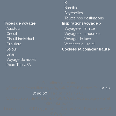
Bali
Namibie
Seychelles
Toutes nos destinations
Types de voyage
Inspirations voyage >
Autotour
Voyage en famille
Circuit
Voyage en amoureux
Circuit individuel
Voyage de luxe
Croisière
Vacances au soleil
Séjour
Cookies et confidentialité
Safari
Voyage de noces
Road Trip USA
à : Sensations du Monde
38 rue des Renouillères 93285 SAINT DENIS Cedex. Tel:
01 40
10 50 00
/ Fax: 01 40 12 36 60
SAS au capital de 50 000 € - 388 719 841 RCS Bobigny - Siret
38871984100032
Licence d'état N° IM 093100012 - Caution APS - Déclaration CNIL
N° 897944