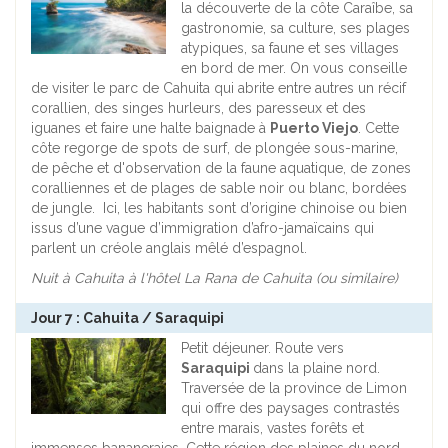
la découverte de la côte Caraîbe, sa
gastronomie, sa culture, ses plages
atypiques, sa faune et ses villages
en bord de mer. On vous conseille
de visiter le parc de Cahuita qui abrite entre autres un récif
corallien, des singes hurleurs, des paresseux et des
iguanes et faire une halte baignade à
Puerto Viejo
. Cette
côte regorge de spots de surf, de plongée sous-marine,
de pêche et d'observation de la faune aquatique, de zones
coralliennes et de plages de sable noir ou blanc, bordées
de jungle. Ici, les habitants sont d’origine chinoise ou bien
issus d’une vague d’immigration d’afro-jamaïcains qui
parlent un créole anglais mêlé d’espagnol.
Nuit à Cahuita à l'hôtel La Rana de Cahuita (ou similaire)
Jour 7 : Cahuita / Saraquipi
Petit déjeuner. Route vers
Saraquipi
dans la plaine nord.
Traversée de la province de Limon
qui offre des paysages contrastés
entre marais, vastes forêts et