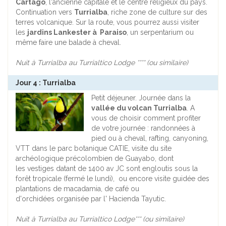
Cartago
, l'ancienne capitale et le centre religieux du pays.
Continuation vers
Turrialba
, riche zone de culture sur des
terres volcanique. Sur la route, vous pourrez aussi visiter
les
jardins Lankester à Paraiso
, un serpentarium ou
même faire une balade à cheval.
Nuit à Turrialba au Turrialtico Lodge **** (ou similaire)
Jour 4 : Turrialba
Petit déjeuner. Journée dans la
vallée du volcan Turrialba
. A
vous de choisir comment profiter
de votre journée : randonnées à
pied ou à cheval, rafting, canyoning,
VTT dans le parc botanique CATIE, visite du site
archéologique précolombien de Guayabo, dont
les vestiges datant de 1400 av JC sont engloutis sous la
forêt tropicale (fermé le lundi), ou encore visite guidée des
plantations de macadamia, de café ou
d'orchidées organisée par l' Hacienda Tayutic.
Nuit à Turrialba au Turrialtico Lodge*** (ou similaire)