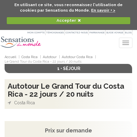
En utilisant ce site, vous reconnaissez l'utilisation de
cookies par Sensations du Monde.
En savoir + >
Accepter
MON COMPTE
TÉMOIGNAGES
CONTACTEZ-NOUS
PARRAINAGE
GUIDE VOYAGE
BLOG
Togg
navig
Accueil
Costa Rica
Autotour
Autotour Costa Rica
Le Grand Tour du Costa Rica - 22 jours / 20 nuits
1 • SÉJOUR
Autotour Le Grand Tour du Costa
Rica - 22 jours / 20 nuits
Costa Rica
Prix sur demande