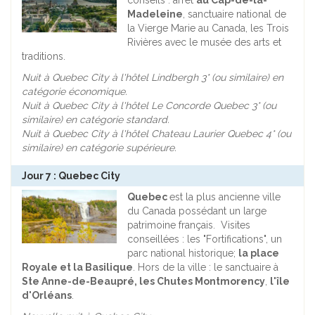
conseils : arrêt
au Cap-de-la-
Madeleine
, sanctuaire national de
la Vierge Marie au Canada, les Trois
Rivières avec le musée des arts et
traditions.
Nuit à Quebec City à l'hôtel Lindbergh 3* (ou similaire) en
catégorie économique.
Nuit à Quebec City à l'hôtel Le Concorde Quebec 3* (ou
similaire) en catégorie standard.
Nuit à Quebec City à l'hôtel Chateau Laurier Quebec 4* (ou
similaire) en catégorie supérieure.
Jour 7 : Quebec City
Quebec
est la plus ancienne ville
du Canada possédant un large
patrimoine français. Visites
conseillées : les "Fortifications", un
parc national historique;
la place
Royale et la Basilique
. Hors de la ville : le sanctuaire à
Ste Anne-de-Beaupré, les Chutes Montmorency
,
l'île
d'Orléans
.