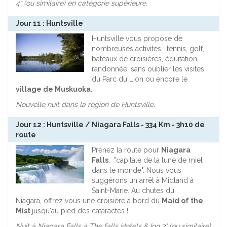
4
* (ou similaire) en catégorie supérieure.
Jour 11 : Huntsville
Huntsville vous propose de
nombreuses activités : tennis, golf,
bateaux de croisières, équitation,
randonnée; sans oublier les visites
du Parc du Lion ou encore le
village de Muskuoka
.
Nouvelle nuit dans la région de Huntsville.
Jour 12 : Huntsville / Niagara Falls - 334 Km - 3h10 de
route
Prenez la route pour
Niagara
Falls
, "capitale de la lune de miel
dans le monde". Nous vous
suggérons un arrêt à Midland à
Saint-Marie. Au chutes du
Niagara, offrez vous une croisière à bord du
Maid of the
Mist
jusqu'au pied des cataractes !
Nuit à Niagara Falls à
The falls Hotels & Inn
3*
(ou similaire)