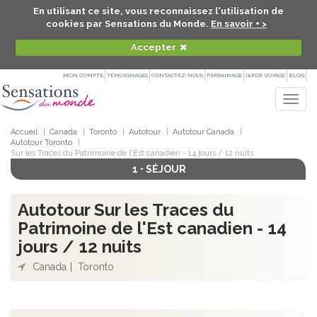
En utilisant ce site, vous reconnaissez l'utilisation de
cookies par Sensations du Monde.
En savoir + >
Accepter
MON COMPTE
TÉMOIGNAGES
CONTACTEZ-NOUS
PARRAINAGE
GUIDE VOYAGE
BLOG
Togg
navig
Accueil
Canada
Toronto
Autotour
Autotour Canada
Autotour Toronto
Sur les Traces du Patrimoine de l'Est canadien - 14 jours / 12 nuits
1 • SÉJOUR
Autotour Sur les Traces du
Patrimoine de l'Est canadien - 14
jours / 12 nuits
Canada
Toronto