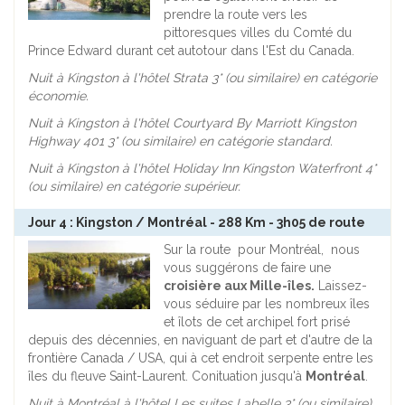
prendre la route vers les
pittoresques villes du Comté du
Prince Edward durant cet autotour dans l'Est du Canada.
Nuit à Kingston à l'hôtel Strata 3* (ou similaire) en catégorie
économie.
Nuit à Kingston à l'hôtel Courtyard By Marriott Kingston
Highway 401
3* (ou similaire) en catégorie standard.
Nuit à Kingston à l'hôtel Holiday Inn Kingston Waterfront
4*
(ou similaire) en catégorie supérieur.
Jour 4 : Kingston / Montréal - 288 Km - 3h05 de route
Sur la route pour Montréal, nous
vous suggérons de faire une
croisière aux Mille-îles.
Laissez-
vous séduire par les nombreux îles
et îlots de cet archipel fort prisé
depuis des décennies, en naviguant de part et d'autre de la
frontière Canada / USA, qui à cet endroit serpente entre les
îles du fleuve Saint-Laurent. Conituation jusqu'à
Montréal
.
Nuit à Montréal à l'hôtel
Les suites Labelle 3* (ou similaire)