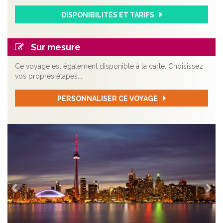
DISPONIBILITÉS ET TARIFS
Sur mesure
Ce voyage est également disponible à la carte. Choisissez
vos propres étapes...
PERSONNALISER CE VOYAGE
Précédent
Sui