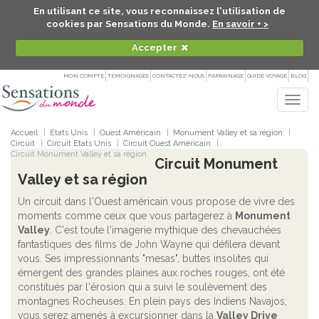
En utilisant ce site, vous reconnaissez l'utilisation de
cookies par Sensations du Monde.
En savoir + >
Accepter
MON COMPTE
TÉMOIGNAGES
CONTACTEZ-NOUS
PARRAINAGE
GUIDE VOYAGE
BLOG
Togg
navig
Accueil
Etats Unis
Ouest Américain
Monument Valley et sa région
Circuit
Circuit Etats Unis
Circuit Ouest Américain
Circuit Monument Valley et sa région
Circuit Monument
Valley et sa région
Un circuit dans l'Ouest américain vous propose de vivre des
moments comme ceux que vous partagerez à
Monument
Valley
. C'est toute l'imagerie mythique des chevauchées
fantastiques des films de John Wayne qui défilera devant
vous. Ses impressionnants "mesas", buttes insolites qui
émergent des grandes plaines aux roches rouges, ont été
constitués par l'érosion qui a suivi le soulèvement des
montagnes Rocheuses. En plein pays des Indiens Navajos,
vous serez amenés à excursionner dans la
Valley Drive