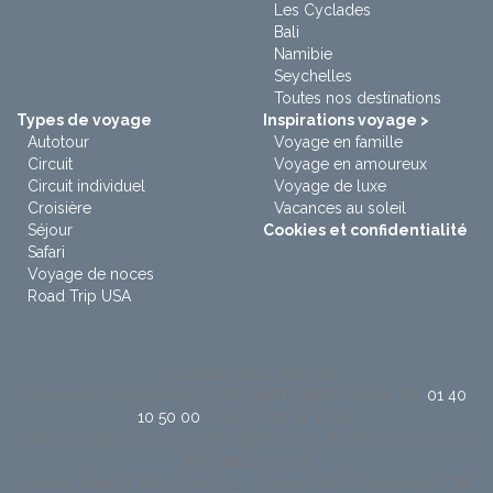
Les Cyclades
Bali
Namibie
Seychelles
Toutes nos destinations
Types de voyage
Inspirations voyage >
Autotour
Voyage en famille
Circuit
Voyage en amoureux
Circuit individuel
Voyage de luxe
Croisière
Vacances au soleil
Séjour
Cookies et confidentialité
Safari
Voyage de noces
Road Trip USA
à : Sensations du Monde
38 rue des Renouillères 93285 SAINT DENIS Cedex. Tel:
01 40
10 50 00
/ Fax: 01 40 12 36 60
SAS au capital de 50 000 € - 388 719 841 RCS Bobigny - Siret
38871984100032
Licence d'état N° IM 093100012 - Caution APS - Déclaration CNIL