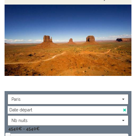
pour aller au plus près de ces invraisemblables plateaux.
Un
voyage à Monument Valley
sera l'un des moments forts
de votre circuit aux Etats Unis.
Paris
Nb nuits