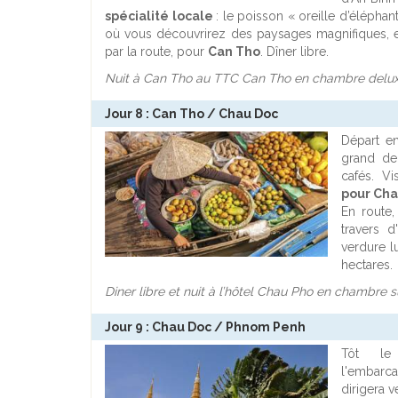
spécialité locale
: le poisson « oreille d’éléphan
où vous découvrirez des paysages magnifiques, et
par la route, pour
Can Tho
. Dîner libre.
Nuit à Can Tho au TTC Can Tho en chambre deluxe c
Jour 8 : Can Tho / Chau Doc
Départ e
grand de
cafés. Vi
pour Cha
En route,
travers 
verdure l
hectares.
Diner libre et nuit à l’hôtel Chau Pho en chambre su
Jour 9 : Chau Doc / Phnom Penh
Tôt le
l'embarc
dirigera 