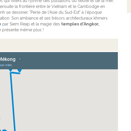
s qui vivent au rythme des pulsations du fleuve et de la mer,
 ensuite la frontière entre le Vietnam et le Cambodge en
nh se dessiner. "Perle de l'Asie du Sud-Est" à l'époque
tation. Son ambiance et ses trésors architecturaux khmers
e
par Siem Reap et la magie des
temples d'Angkor,
e présente même plus !