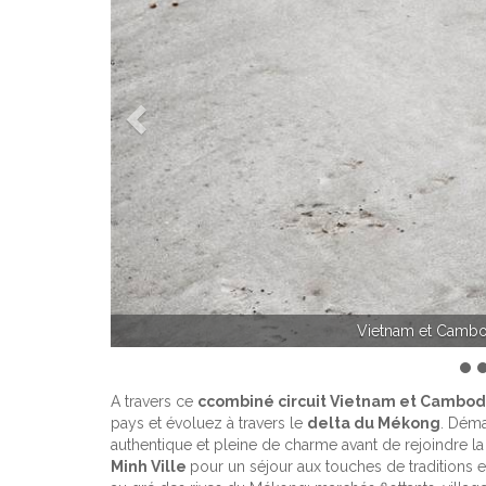
Précédent
Del
A travers ce
ccombiné circuit Vietnam et Cambo
pays et évoluez à travers le
delta du Mékong
. Déma
authentique et pleine de charme avant de rejoindre l
Minh Ville
pour un séjour aux touches de traditions e