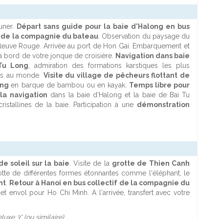
euner.
Départ sans guide pour la baie d'Halong en bus
f de la compagnie du bateau
. Observation du paysage du
fleuve Rouge. Arrivée au port de Hon Gai. Embarquement et
à bord de votre jonque de croisière.
Navigation dans baie
Tu Long
, admiration des formations karstiques les plus
tes au monde.
Visite du village de pêcheurs flottant de
eng
en barque de bambou ou en kayak.
Temps libre pour
la navigation
dans la baie d'Halong et la baie de Bai Tu
ristallines de la baie. Participation à une
démonstration
de soleil sur la baie
. Visite de la
grotte de Thien Canh
te de différentes formes étonnantes comme l'éléphant, le
nt
.
Retour à Hanoi en bus collectif de la compagnie du
et envol pour Ho Chi Minh. A l'arrivée, transfert avec votre
eluxe
3* (ou similaire)