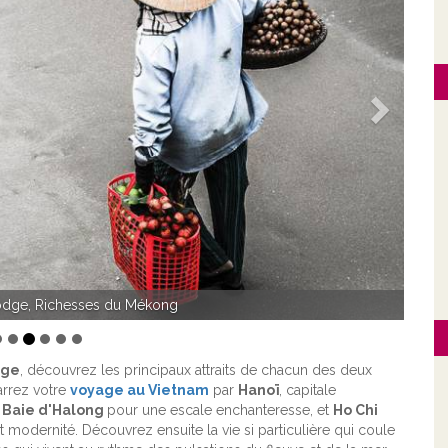
Suivant
ta du Mekong
dge
, découvrez les principaux attraits de chacun des deux
rrez votre
voyage au Vietnam
par
Hanoï
, capitale
a
Baie d'Halong
pour une escale enchanteresse, et
Ho Chi
t modernité. Découvrez ensuite la vie si particulière qui coule