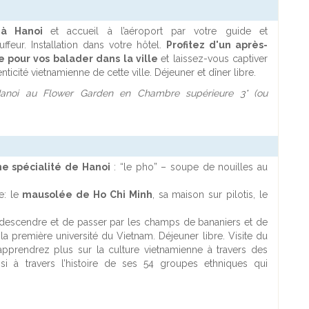
e à Hanoi
et accueil à l’aéroport par votre guide et
uffeur. Installation dans votre hôtel.
Profitez d'un après-
re pour vos balader dans la ville
et laissez-vous captiver
enticité vietnamienne de cette ville. Déjeuner et dîner libre.
anoi au Flower Garden en Chambre supérieure 3* (ou
ne spécialité de Hanoi
: “le pho” – soupe de nouilles au
e: le
mausolée de Ho Chi Minh
, sa maison sur pilotis, le
e descendre et de passer par les champs de bananiers et de
la première université du Vietnam. Déjeuner libre. Visite du
prendrez plus sur la culture vietnamienne à travers des
si à travers l’histoire de ses 54 groupes ethniques qui