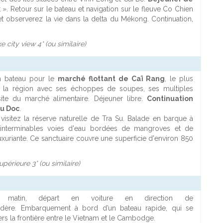
t ». Retour sur le bateau et navigation sur le fleuve Co Chien
 observerez la vie dans la delta du Mékong. Continuation,
ity view 4* (ou similaire)
n bateau pour le
marché flottant de Caï Rang
, le plus
 la région avec ses échoppes de soupes, ses multiples
site du marché alimentaire. Déjeuner libre.
Continuation
u Doc
.
 visitez la réserve naturelle de Tra Su. Balade en barque à
d'interminables voies d'eau bordées de mangroves et de
uxuriante. Ce sanctuaire couvre une superficie d'environ 850
périeure 3* (ou similaire)
 matin, départ en voiture en direction de
adère. Embarquement à bord d’un bateau rapide, qui se
vers la frontière entre le Vietnam et le Cambodge.