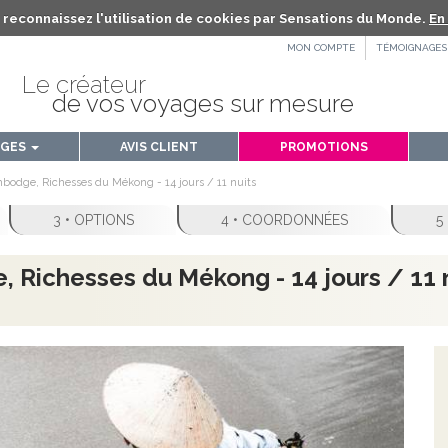
us reconnaissez l'utilisation de cookies par Sensations du Monde.
En 
MON COMPTE
TÉMOIGNAGES
Le créateur
de vos voyages sur mesure
AGES
AVIS CLIENT
PROMOTIONS
bodge, Richesses du Mékong - 14 jours / 11 nuits
3 • OPTIONS
4 • COORDONNÉES
5
 Richesses du Mékong - 14 jours / 11 