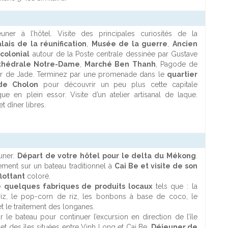
euner à l’hôtel. Visite des principales curiosités de la
lais de la réunification
,
Musée de la guerre
,
Ancien
 colonial
autour de la Poste centrale dessinée par Gustave
thédrale Notre-Dame
,
Marché Ben Thanh
, Pagode de
ur de Jade. Terminez par une promenade dans le
quartier
 de Cholon
pour découvrir un peu plus cette capitale
e en plein essor. Visite d’un atelier artisanal de laque.
t dîner libres.
euner.
Départ de votre hôtel pour le delta du Mékong
.
ent sur un bateau traditionnel à
Cai Be et visite de son
lottant
coloré.
e quelques fabriques de produits locaux
tels que : la
riz, le pop-corn de riz, les bonbons à base de coco, le
t le traitement des longanes.
r le bateau pour continuer l’excursion en direction de l’île
 et des îles situées entre Vinh Long et Cai Be.
Déjeuner de