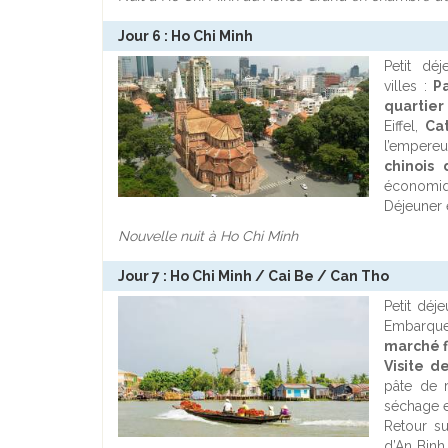
Jour 6 : Ho Chi Minh
Petit déj
villes :
Pa
quartier
Eiffel,
Ca
l’empere
chinois
économiqu
Déjeuner e
Nouvelle nuit à Ho Chi Minh
Jour 7 : Ho Chi Minh / Cai Be / Can Tho
Petit déj
Embarquem
marché f
Visite d
pâte de 
séchage e
Retour su
d’An Binh