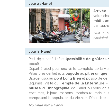
Jour 2 : Hanoï
Arrivé
votre cha
midi lib
par l'auth
Nuit à H
similaire)
Jour 3 : Hanoï
Petit déjeuner à l’hôtel (
possibilité de goûter u
boeuf).
Départ à pied pour une visite complète de la vill
Palais présidentiel et la
pagode au pilier unique
.
Balade jusqu’au
pont Long Bien
et possibilité d
légumes. Visite du
Temple de la Littérature
– 
musée d’Ethnographie
de Hanoi où vous en ap
costumes, bijoux, maisons, tombeaux, mais aus
composent la population du Vietnam. Dîner libre.
Nouvelle nuit à Hanoi