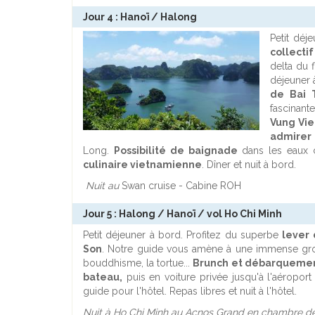
Jour 4 : Hanoï / Halong
Petit déj
collecti
delta du 
déjeuner 
de Bai 
fascinan
Vung Vi
admirer 
Long.
Possibilité de baignade
dans les eaux c
culinaire vietnamienne
. Dîner et nuit à bord.
Nuit au
Swan cruise - Cabine ROH
Jour 5 : Halong / Hanoï / vol Ho Chi Minh
Petit déjeuner à bord. Profitez du superbe
lever 
Son
. Notre guide vous amène à une immense grot
bouddhisme, la tortue...
Brunch et débarqueme
bateau,
puis en voiture privée jusqu'à l'aéroport 
guide pour l'hôtel. Repas libres et nuit à l'hôtel.
Nuit à Ho Chi Minh au Acnos Grand en chambre d