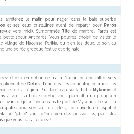
s arrêterez le matin pour nager dans la baie superbe
ros
et ses eaux cristallines avant de repartir pour
Paros
prévue vers midi). Surnommée "l'île de marbre", Paros est
sa petite soeur Antiparos. Vous pourrez choisir de visiter le
ue village de Naoussa, Parikia, ou bien les deux, le soir, au
 une soirée grecque festive et originale !
rez choisir en option ce matin l'excursion conseillée vers
xceptionnel de
Delos
, l'une des îles archéologiquement les
inantes de la région. Plus tard, cap sur la belle
Mykonos
et
ins à vent, sa baie superbe vous permettra un plongeon
r, avant de jeter l'ancre dans le port de Mykonos. Le soir, la
le réputée pour son sens de la fête, son ouverture d'esprit et
tation "jetset" vous offrira bien des possibilités, peut-être
 que vous ne l'attendiez !