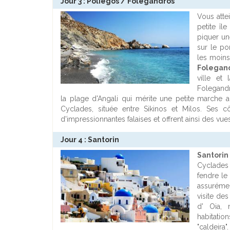
Jour 3 : Poliegos / Folegandros
Vous attei
petite îl
piquer un
sur le po
les moins
Folegan
ville et 
Folegandr
la plage d'Angali qui mérite une petite marche 
Cyclades, située entre Sikinos et Milos. Ses 
d'impressionnantes falaises et offrent ainsi des vue
Jour 4 : Santorin
Santori
Cyclades 
fendre le
assurémen
visite des
d' Oia, 
habitatio
"caldeira"