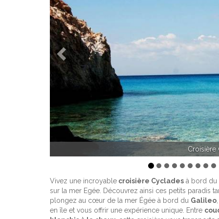
Précédent
Vo
Vivez une incroyable
croisière Cyclades
à bord du 
sur la mer Egée. Découvrez ainsi ces petits paradis tant
plongez au cœur de la mer Égée à bord du
Galileo
en île et vous offrir une expérience unique. Entre
couc