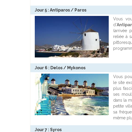
Jour 5 : Antiparos / Paros
Vous vou
d'
Antipa
(arrivée 
reliée à 
pittoresq
programme
Jour 6 : Delos / Mykonos
Vous pour
le site e
plus fasc
ses moul
dans la me
petite vil
sa fréquen
même plus
Jour 7 : Syros