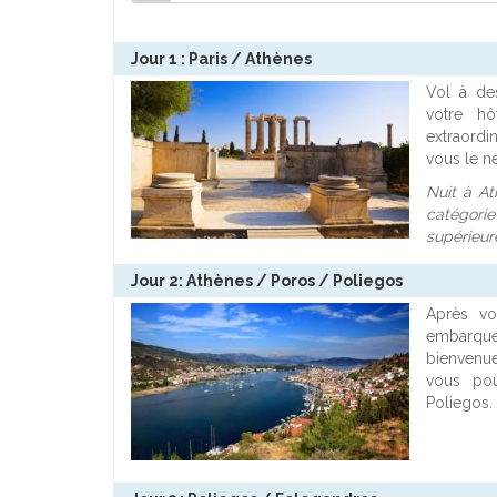
Jour 1 : Paris / Athènes
Vol à des
votre hô
extraordi
vous le n
Nuit à At
catégorie
supérieur
Jour 2: Athènes / Poros / Poliegos
Après vot
embarque
bienvenue
vous pou
Poliegos.