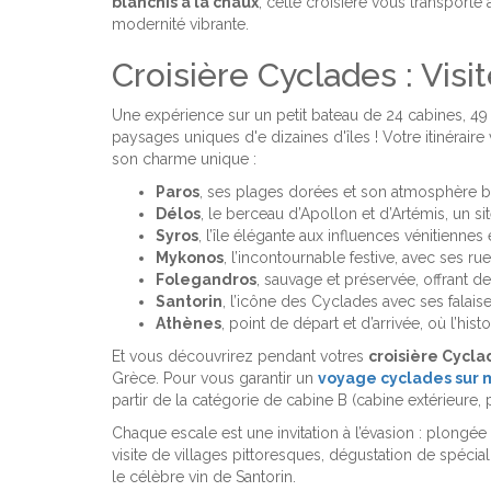
blanchis à la chaux
, cette croisière vous transporte
modernité vibrante.
Croisière Cyclades : Visit
Une expérience sur un petit bateau de 24 cabines, 4
paysages uniques d'e dizaines d'îles ! Votre itinérai
son charme unique :
Paros
, ses plages dorées et son atmosphère
Délos
, le berceau d’Apollon et d’Artémis, un s
Syros
, l’île élégante aux influences vénitiennes 
Mykonos
, l’incontournable festive, avec ses r
Folegandros
, sauvage et préservée, offrant 
Santorin
, l’icône des Cyclades avec ses falai
Athènes
, point de départ et d’arrivée, où l’his
Et vous découvrirez pendant votres
croisière Cycla
Grèce. Pour vous garantir un
voyage cyclades sur
partir de la catégorie de cabine B (cabine extérieure, p
Chaque escale est une invitation à l’évasion : plongé
visite de villages pittoresques, dégustation de spéci
le célèbre vin de Santorin.