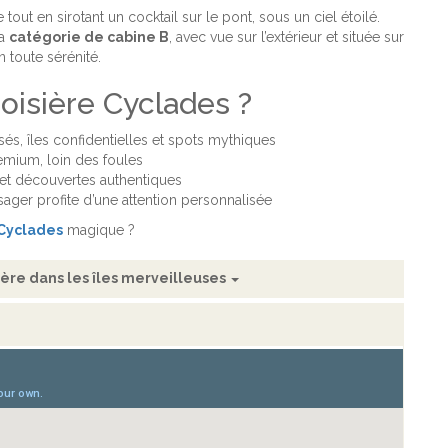
out en sirotant un cocktail sur le pont, sous un ciel étoilé.
la
catégorie de cabine B
, avec vue sur l’extérieur et située sur
n toute sérénité.
roisière Cyclades ?
ssés, îles confidentielles et spots mythiques
remium, loin des foules
te et découvertes authentiques
ager profite d’une attention personnalisée
 Cyclades
magique ?
isière dans les îles merveilleuses