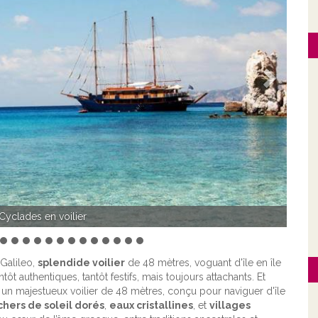
Suivant
ilier Galileo
Galileo,
splendide voilier
de 48 mètres, voguant d'île en île
ôt authentiques, tantôt festifs, mais toujours attachants. Et
, un majestueux voilier de 48 mètres, conçu pour naviguer d'île
hers de soleil dorés
,
eaux cristallines
, et
villages