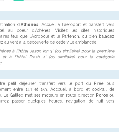
tination d'
Athènes
. Accueil à l'aéroport et transfert vers
tel au coeur d'Athènes. Visitez les sites historiques
naires tels que l'Acropole et le Partenon, ou bien baladez
ez au vent à la découverte de cette ville ambiancée.
hènes à l'hôtel Jason Inn 3* (ou similaire) pour la première
 et à l'hôtel Fresh 4* (ou similaire) pour la catégorie
e.
re petit déjeuner, transfert vers le port du Pirée puis
ment entre 14h et 15h. Acccueil à bord et cocktail de
. Le Galileo met ses moteurs en route direction
Poros
où
rrez passer quelques heures, navigation de nuit vers