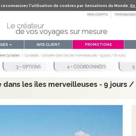
us reconnaissez l'utilisation de cookies par Sensations du Monde.
En 
MON COMPTE
TÉMOIGNAGES
Le créateur
de vos voyages sur mesure
AGES
AVIS CLIENT
PROMOTIONS
ière Cyclades
Cyclades : Croisière dans les îles merveilleuses - 9 jours / 8 nuits
3 • OPTIONS
4 • COORDONNÉES
5
 dans les îles merveilleuses - 9 jours / 