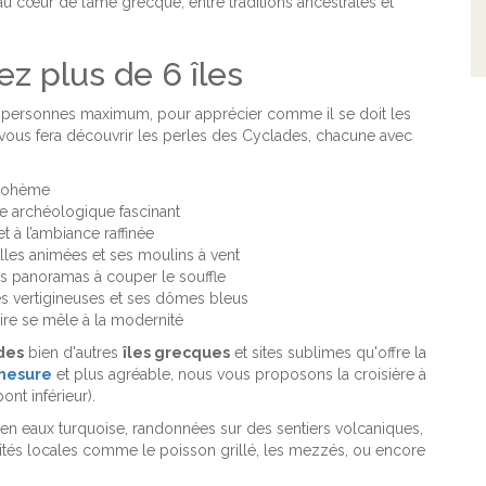
 au cœur de l’âme grecque, entre traditions ancestrales et
ez plus de 6 îles
9 personnes maximum, pour apprécier comme il se doit les
re vous fera découvrir les perles des Cyclades, chacune avec
 bohème
ite archéologique fascinant
et à l’ambiance raffinée
uelles animées et ses moulins à vent
des panoramas à couper le souffle
ses vertigineuses et ses dômes bleus
toire se mêle à la modernité
des
bien d'autres
îles grecques
et sites sublimes qu'offre la
 mesure
et plus agréable, nous vous proposons la croisière à
ont inférieur).
e en eaux turquoise, randonnées sur des sentiers volcaniques,
alités locales comme le poisson grillé, les mezzés, ou encore