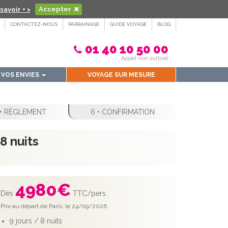
savoir + >
Accepter
CONTACTEZ-NOUS
PARRAINAGE
GUIDE VOYAGE
BLOG
01 40 10 50 00
Appel non surtaxé
VOS ENVIES
VOYAGE SUR MESURE
 • RÈGLEMENT
6 • CONFIRMATION
8 nuits
4980
€
Dès
TTC/pers.
Prix au départ de Paris, le 24/09/2026
9 jours / 8 nuits