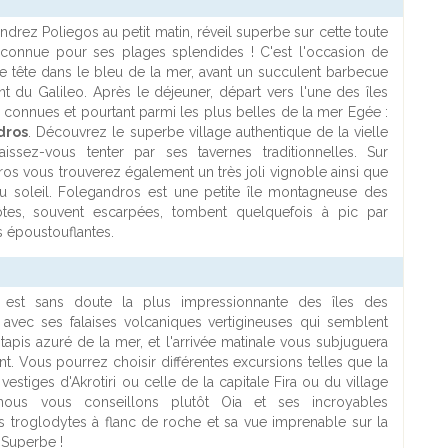
ndrez Poliegos au petit matin, réveil superbe sur cette toute
e connue pour ses plages splendides ! C'est l'occasion de
e tête dans le bleu de la mer, avant un succulent barbecue
nt du Galileo. Après le déjeuner, départ vers l'une des îles
 connues et pourtant parmi les plus belles de la mer Egée :
dros
. Découvrez le superbe village authentique de la vielle
laissez-vous tenter par ses tavernes traditionnelles. Sur
os vous trouverez également un très joli vignoble ainsi que
au soleil. Folegandros est une petite île montagneuse des
côtes, souvent escarpées, tombent quelquefois à pic par
s époustouflantes.
n
est sans doute la plus impressionnante des îles des
avec ses falaises volcaniques vertigineuses qui semblent
 tapis azuré de la mer, et l'arrivée matinale vous subjuguera
t. Vous pourrez choisir différentes excursions telles que la
 vestiges d'Akrotiri ou celle de la capitale Fira ou du village
nous vous conseillons plutôt Oia et ses incroyables
ns troglodytes à flanc de roche et sa vue imprenable sur la
. Superbe !