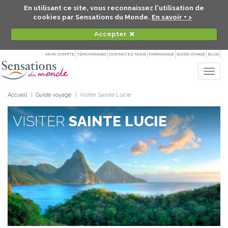
En utilisant ce site, vous reconnaissez l'utilisation de
cookies par Sensations du Monde.
En savoir + >
Accepter
MON COMPTE
TÉMOIGNAGES
CONTACTEZ-NOUS
PARRAINAGE
GUIDE VOYAGE
BLOG
Togg
navig
Accueil
Guide voyage
Visiter Sainte Lucie
VISITER
SAINTE LUCIE