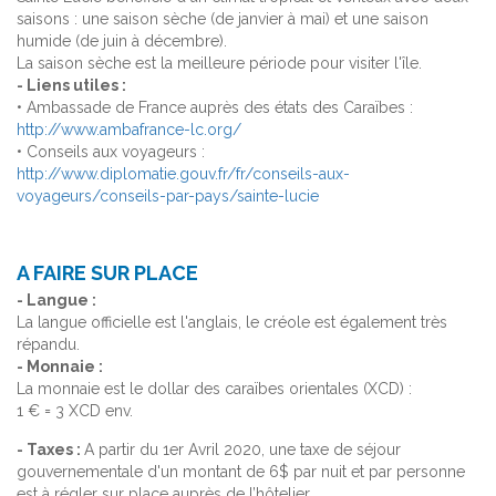
saisons : une saison sèche (de janvier à mai) et une saison
humide (de juin à décembre).
La saison sèche est la meilleure période pour visiter l'île.
- Liens utiles :
• Ambassade de France auprès des états des Caraïbes :
http://www.ambafrance-lc.org/
• Conseils aux voyageurs :
http://www.diplomatie.gouv.fr/fr/conseils-aux-
voyageurs/conseils-par-pays/sainte-lucie
A FAIRE SUR PLACE
- Langue :
La langue officielle est l'anglais, le créole est également très
répandu.
- Monnaie :
La monnaie est le dollar des caraïbes orientales (XCD) :
1 € = 3 XCD env.
- Taxes :
A partir du 1er Avril 2020, une taxe de séjour
gouvernementale d'un montant de 6$ par nuit et par personne
est à régler sur place auprès de l’hôtelier