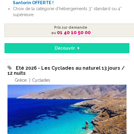
Santorin OFFERTE !
Choix de la catégorie d'hébergements 3* standard ou 4*
supérieure
Prix sur demande
01 40 10 50 00
au
Découvrir
Eté 2026 - Les Cyclades au naturel 13 jours /
12 nuits
Grèce
Cyclades