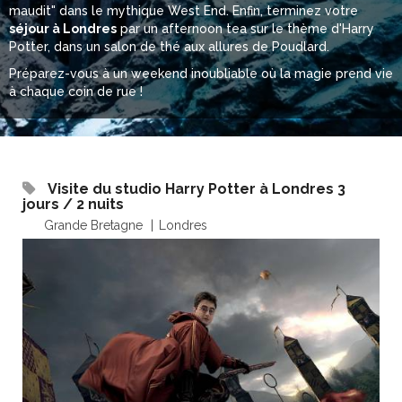
maudit" dans le mythique West End. Enfin, terminez votre
séjour à Londres
par un afternoon tea sur le thème d'Harry
Potter, dans un salon de thé aux allures de Poudlard.
Préparez-vous à un weekend inoubliable où la magie prend vie
à chaque coin de rue !
Visite du studio Harry Potter à Londres 3
jours / 2 nuits
Grande Bretagne
Londres