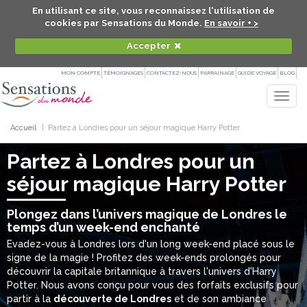
En utilisant ce site, vous reconnaissez l'utilisation de
cookies par Sensations du Monde.
En savoir + >
Accepter
MON COMPTE
TÉMOIGNAGES
CONTACTEZ-NOUS
PARRAINAGE
GUIDE VOYAGE
BLOG
Togg
navig
Accueil
Partez à Londres pour un séjour magique Harry Potter
Partez à Londres pour un
séjour magique Harry Potter
Plongez dans l’univers magique de Londres le
temps d’un week-end enchanté
Evadez-vous à Londres lors d'un long week-end placé sous le
signe de la magie ! Profitez des week-ends prolongés pour
découvrir la capitale britannique à travers l'univers d'Harry
Potter. Nous avons conçu pour vous des forfaits exclusifs pour
partir à la
découverte de Londres
et de son ambiance