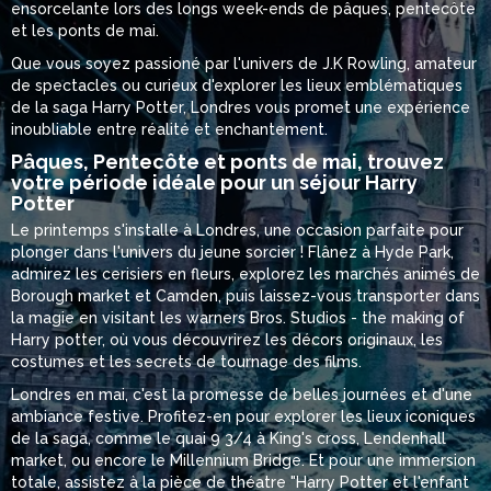
ensorcelante lors des longs week-ends de pâques, pentecôte
et les ponts de mai.
Que vous soyez passioné par l'univers de J.K Rowling, amateur
de spectacles ou curieux d'explorer les lieux emblématiques
de la saga Harry Potter, Londres vous promet une expérience
inoubliable entre réalité et enchantement.
Pâques, Pentecôte et ponts de mai, trouvez
votre période idéale pour un séjour Harry
Potter
Le printemps s'installe à Londres, une occasion parfaite pour
plonger dans l'univers du jeune sorcier ! Flânez à Hyde Park,
admirez les cerisiers en fleurs, explorez les marchés animés de
Borough market et Camden, puis laissez-vous transporter dans
la magie en visitant les warners Bros. Studios - the making of
Harry potter, où vous découvrirez les décors originaux, les
costumes et les secrets de tournage des films.
Londres en mai, c'est la promesse de belles journées et d'une
ambiance festive. Profitez-en pour explorer les lieux iconiques
de la saga, comme le quai 9 3/4 à King's cross, Lendenhall
market, ou encore le Millennium Bridge. Et pour une immersion
totale, assistez à la pièce de théatre "Harry Potter et l'enfant