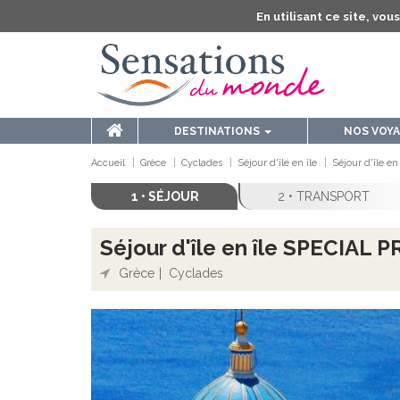
En utilisant ce site, vo
DESTINATIONS
NOS VOY
Accueil
Grèce
Cyclades
Séjour d'île en île
Séjour d'île en
1 • SÉJOUR
2 • TRANSPORT
Séjour d'île en île SPECIAL P
Grèce
Cyclades