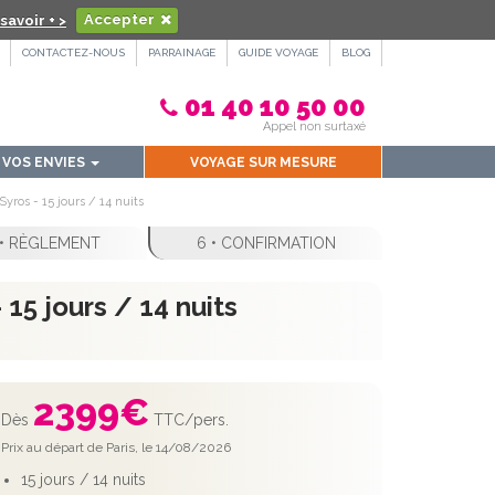
savoir + >
Accepter
CONTACTEZ-NOUS
PARRAINAGE
GUIDE VOYAGE
BLOG
01 40 10 50 00
Appel non surtaxé
VOS ENVIES
VOYAGE SUR MESURE
ros - 15 jours / 14 nuits
 • RÈGLEMENT
6 • CONFIRMATION
15 jours / 14 nuits
2399
€
Dès
TTC/pers.
Prix au départ de Paris, le 14/08/2026
15 jours / 14 nuits