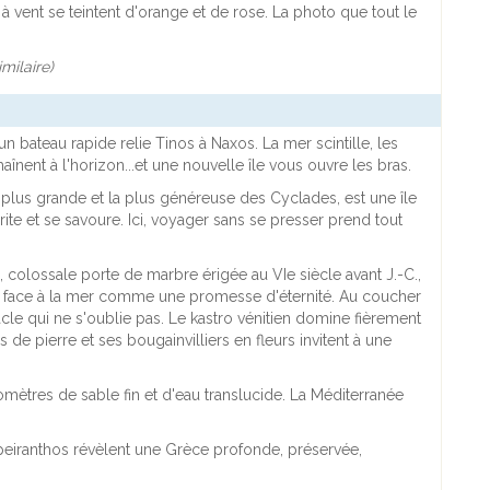
 à vent se teintent d'orange et de rose. La photo que tout le
imilaire)
 un bateau rapide relie Tinos à Naxos. La mer scintille, les
haînent à l'horizon...et une nouvelle île vous ouvre les bras.
a plus grande et la plus généreuse des Cyclades, est une île
ite et se savoure. Ici, voyager sans se presser prend tout
.
, colossale porte de marbre érigée au VIe siècle avant J.-C.,
 face à la mer comme une promesse d'éternité. Au coucher
acle qui ne s'oublie pas. Le kastro vénitien domine fièrement
s de pierre et ses bougainvilliers en fleurs invitent à une
omètres de sable fin et d'eau translucide. La Méditerranée
t Apeiranthos révèlent une Grèce profonde, préservée,