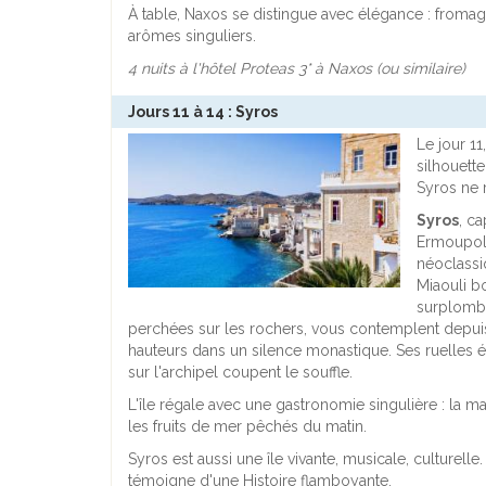
À table, Naxos se distingue avec élégance : fromage
arômes singuliers.
4 nuits à l'hôtel Proteas 3* à Naxos (ou similaire)
Jours 11 à 14 : Syros
Le jour 11
silhouett
Syros ne 
Syros
, c
Ermoupoli
néoclassi
Miaouli b
surplombe
perchées sur les rochers, vous contemplent depuis 
hauteurs dans un silence monastique. Ses ruelles é
sur l'archipel coupent le souffle.
L'île régale avec une gastronomie singulière : la ma
les fruits de mer pêchés du matin.
Syros est aussi une île vivante, musicale, culturelle
témoigne d'une Histoire flamboyante.