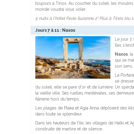
toujours à Tinos. Au coucher du soleil, les moulins
monde voudra vous voler.
5 nuits à l'hôtel Favie Suzanne 2* Plus à Tinos (ou s
Jours 7 à 11 : Naxos
Le jour 7,
îles s'enc
Naxos
, l
qui se mér
son sens
La Portara
se dresse
du soleil, elle se pare d'or et de lumière. Un spect
la vieille ville. Ses ruelles médiévales, ses demeure
flânerie hors du temps.
Les plages de Plaka et Agia Anna déploient des kil
dans toute sa splendeur.
Dans les hauteurs de l'île, les villages de Halki e
construite de marbre et de silence.