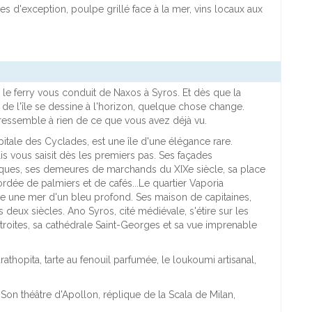
s d'exception, poulpe grillé face à la mer, vins locaux aux
, le ferry vous conduit de Naxos à Syros. Et dès que la
e de l'île se dessine à l'horizon, quelque chose change.
ressemble à rien de ce que vous avez déjà vu.
apitale des Cyclades, est une île d'une élégance rare.
s vous saisit dès les premiers pas. Ses façades
ques, ses demeures de marchands du XIXe siècle, sa place
ordée de palmiers et de cafés...Le quartier Vaporia
 une mer d'un bleu profond. Ses maison de capitaines,
deux siècles. Ano Syros, cité médiévale, s'étire sur les
troites, sa cathédrale Saint-Georges et sa vue imprenable
rathopita, tarte au fenouil parfumée, le loukoumi artisanal,
. Son théâtre d'Apollon, réplique de la Scala de Milan,