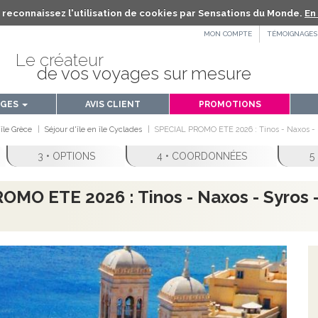
us reconnaissez l'utilisation de cookies par Sensations du Monde.
En 
MON COMPTE
TÉMOIGNAGES
Le créateur
de vos voyages sur mesure
AGES
AVIS CLIENT
PROMOTIONS
 île Grèce
Séjour d'île en île Cyclades
SPECIAL PROMO ETE 2026 : Tinos - Naxos - Sy
3 • OPTIONS
4 • COORDONNÉES
5
ROMO ETE 2026 : Tinos - Naxos - Syros - 