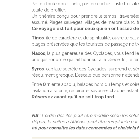
Pas de foule opressante, pas de clichés, juste trois île
totale de profiter.
Un itinéraire conçu pour prendre le temps : traversée
assumé. Plages sauvages, villages de marbre blanc, ta
Ce voyage est fait pour ceux qui en ont assez de
Tinos
, île de caractère et de spiritualité, ouvre le b
plages préservées que les touristes de passage ne tro
Naxos
, la plus généreuse des Cyclades, vous tend le
une gastronomie qui fait honneur à la Grèce. Ici, le 
Syros
, capitale secrète des Cyclades, surprend et sé
résolument grecque. L'escale que personne n'attendai
Entre farniente absolu, balades hors du temps et soir
invitation à ralentir, respirer et savourer chaque instant
Réservez avant qu'il ne soit trop tard.
NB
: L'ordre des îles peut être modifié selon les solu
départ, la nuitée à Athènes peut être remplacée par
00 pour connaître les dates concernées et choisir la