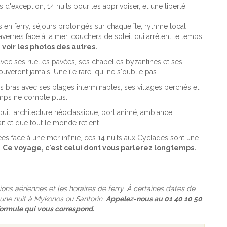
s d'exception, 14 nuits pour les apprivoiser, et une liberté
s en ferry, séjours prolongés sur chaque île, rythme local
vernes face à la mer, couchers de soleil qui arrêtent le temps.
 voir les photos des autres.
al avec ses ruelles pavées, ses chapelles byzantines et ses
uveront jamais. Une île rare, qui ne s'oublie pas.
s bras avec ses plages interminables, ses villages perchés et
temps ne compte plus.
duit, architecture néoclassique, port animé, ambiance
t et que tout le monde retient.
ées face à une mer infinie, ces 14 nuits aux Cyclades sont une
.
Ce voyage, c'est celui dont vous parlerez longtemps.
tions aériennes et les horaires de ferry. À certaines dates de
 une nuit à Mykonos ou Santorin.
Appelez-nous au 01 40 10 50
 formule qui vous correspond.