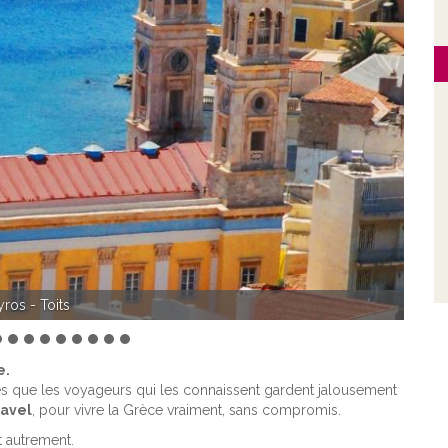
Suivant
es - Caryatides
e.
les que les voyageurs qui les connaissent gardent jalousement
ravel
, pour vivre la Grèce vraiment, sans compromis.
t autrement.