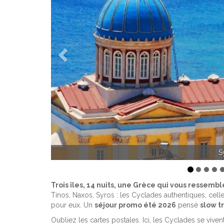
Précédent
Athèn
Trois îles, 14 nuits, une Grèce qui vous ressembl
Tinos, Naxos, Syros : les Cyclades authentiques, cel
pour eux. Un
séjour promo été 2026
pensé
slow t
Oubliez les cartes postales. Ici, les Cyclades se viven