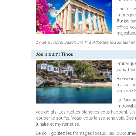
Une fois 
imprégner
Plaka
, s
offrez-vou
majestueu
1 nuit à l'hôtel Jason Inn 3* à Athènes (ou similaire)
Jours 2 à 7 : Tinos
Embarquez
vous. L'ai
Bienvenu
masse, pré
version C
La Panagi
impossibl
vos doigts. Les ruelles blanches vous happent. Un 
couper le souffle. Volax vous laisse sans voix. De
lunaire et mystérieuse.
Le soir, goûtez les fromages locaux, les loukouma