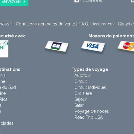
Facebook
ENVOYER
nous ?
|
Conditions générales de vente
|
F.A.Q.
|
Assurances
|
Garantie
curisé avec
Moyens de paiemen
tinations
Types de voyage
nis
Autotour
ane
Circuit
e du Sud
Circuit individuel
ine
Croisière
Rica
Séjour
a
Safari
e
Voyage de noces
Road Trip USA
yclades