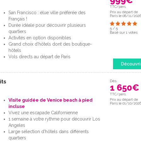
999
€
TTC/pers.
San Francisco : élue ville préférée des
Prix au départ de
Paris le 08/11/202
Français !
Durée idéale pour découvrir plusieurs
5
/
5
quartiers
Basé sur
1
votes
Activités en option disponibles
Grand choix d'hôtels dont des boutique-
hôtels
Vols directs au départ de Paris
Découvri
its
Dès
1 650
€
TTC/pers.
Visite guidée de Venice beach à pied
Prix au départ de
Paris le 01/10/202
incluse
Vivez une escapade Californienne
1 semaine à votre rythme pour découvrir Los
Angeles
Large sélection d'hôtels dans différents
quartiers