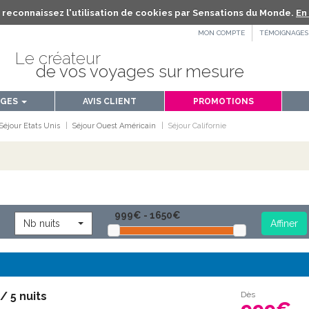
us reconnaissez l'utilisation de cookies par Sensations du Monde.
En 
MON COMPTE
TÉMOIGNAGES
Le créateur
de vos voyages sur mesure
AGES
AVIS CLIENT
PROMOTIONS
Séjour Etats Unis
Séjour Ouest Américain
Séjour Californie
Nb nuits
/ 5 nuits
Dès