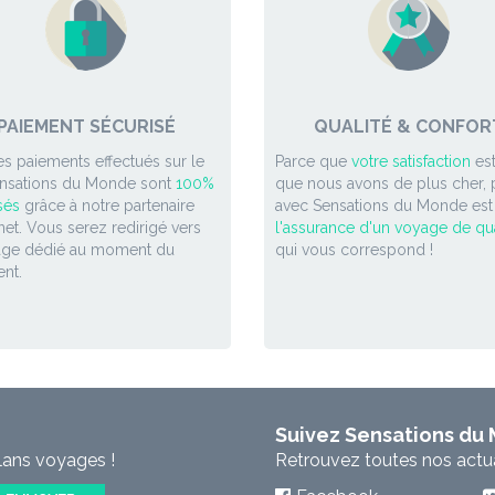
PAIEMENT SÉCURISÉ
QUALITÉ & CONFOR
es paiements effectués sur le
Parce que
votre satisfaction
est
ensations du Monde sont
100%
que nous avons de plus cher, p
sés
grâce à notre partenaire
avec Sensations du Monde est
et. Vous serez redirigé vers
l'assurance d'un voyage de qua
age dédié au moment du
qui vous correspond !
nt.
Suivez Sensations du
lans voyages !
Retrouvez toutes nos actual