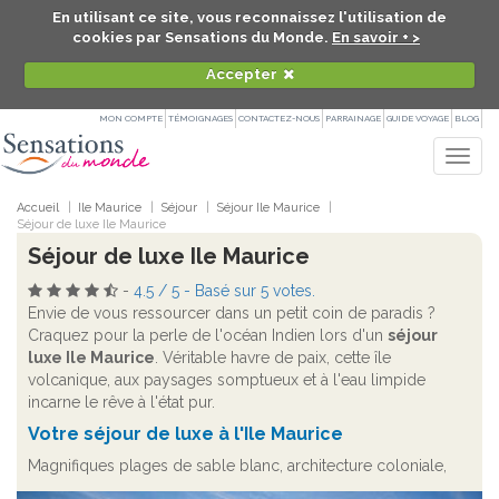
En utilisant ce site, vous reconnaissez l'utilisation de
cookies par Sensations du Monde.
En savoir + >
Accepter
MON COMPTE
TÉMOIGNAGES
CONTACTEZ-NOUS
PARRAINAGE
GUIDE VOYAGE
BLOG
Togg
navig
Accueil
Ile Maurice
Séjour
Séjour Ile Maurice
Séjour de luxe Ile Maurice
Séjour de luxe Ile Maurice
-
4.5
/
5
- Basé sur
5
votes.
Envie de vous ressourcer dans un petit coin de paradis ?
Craquez pour la perle de l'océan Indien lors d'un
séjour
luxe Ile Maurice
. Véritable havre de paix, cette île
volcanique, aux paysages somptueux et à l'eau limpide
incarne le rêve à l'état pur.
Votre
séjour de luxe à l'Ile Maurice
Magnifiques plages de sable blanc, architecture coloniale,
sourire franc et regard amical des Mauriciens... l'île sublime