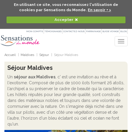
En utilisant ce site, vous reconnaissez l'utilisation de
cookies par Sensations du Monde.
En savoir + >
Accepter
MON COMPTE
TÉMOIGNAGES
CONTACTEZ-NOUS
PARRAINAGE
GUIDE VOYAGE
BLOG
Togg
navig
Accueil
Maldives
Séjour
Séjour Maldives
Séjour Maldives
Un
séjour aux Maldives
, c' est une invitation au rêve et à
l'exotisme. Composé de plus de 1000 ilots formant 26 atolls,
l'archipel a su préserver le cadre de beauté qui la caractérise.
Les hôtels réputés pour leur grande qualité, sont construits
dans des matériaux nobles et toujours dans une volonté de
communier avec la nature. On s'imagine déjà niché dans une
villa sur pilotis, avec d'un côté une végétation dense et de
l'autre, l'horizon d'un bleu éclatant où ciel et océan ne font
qu'un.