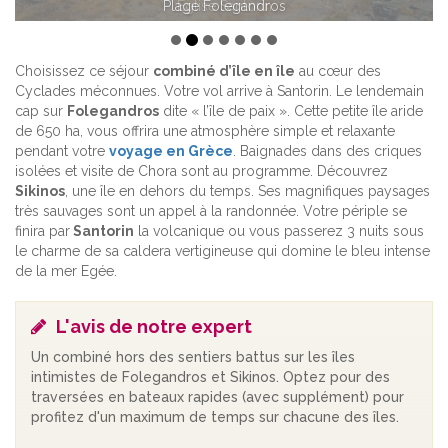
Eglise Santorin
Choisissez ce séjour
combiné d’île en île
au cœur des
Cyclades méconnues. Votre vol arrive à Santorin. Le lendemain
cap sur
Folegandros
dite « l’île de paix ». Cette petite île aride
de 650 ha, vous offrira une atmosphère simple et relaxante
pendant votre
voyage en Grèce
. Baignades dans des criques
isolées et visite de Chora sont au programme. Découvrez
Sikinos
, une île en dehors du temps. Ses magnifiques paysages
très sauvages sont un appel à la randonnée. Votre périple se
finira par
Santorin
la volcanique ou vous passerez 3 nuits sous
le charme de sa caldera vertigineuse qui domine le bleu intense
de la mer Egée.
L'avis de notre expert
Un combiné hors des sentiers battus sur les îles
intimistes de Folegandros et Sikinos. Optez pour des
traversées en bateaux rapides (avec supplément) pour
profitez d'un maximum de temps sur chacune des îles.