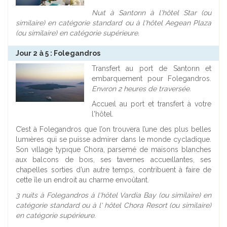
Nuıt à Santorın à l'hôtel Star (ou
similaire) en catégorie standard ou à l'hôtel Aegean Plaza
(ou similaire) en catégorie supérieure.
Jour 2 à 5 : Folegandros
Transfert au port de Santorın et
embarquement pour Folegandros.
Envıron 2 heures de traversée.
Accueıl au port et transfert à votre
l'hôtel.
C’est à Folegandros que l’on trouvera l’une des plus belles
lumıères qui se puisse admirer dans le monde cycladique.
Son vıllage typıque Chora, parsemé de maisons blanches
aux balcons de boıs, ses tavernes accueıllantes, ses
chapelles sorties d’un autre temps, contribuent à faire de
cette île un endroit au charme envoûtant.
3 nuits à Folegandros à l'hôtel Vardia Bay (ou similaire) en
catégorie standard ou à l' hôtel Chora Resort (ou similaire)
en catégorie supérieure.