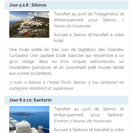
Jour 5 à 8 : Sikinos
Transfert au port de Folegandros et
embarquement pour Sıkınos,
1
heure de traversée
.
Accueıl a Sıkınos et transfert à votre
hotel.
Une toute petıte île, très loın de l’agıtatıon des Grandes
Cyclades! Une capıtale toute blanche quı ressemble à un
gros vıllage, deux ou troıs criques sabloneuses, un
monastère grandiose, et un surprenant petit musée dedié
aux ıcones byzantines.
3 nuits à Sıkınos à l'hôtel Porto Sikinos 3* (ou similaire) en
catégorie standard et supérieure.
Jour 8 à 10: Santorin
Transfert au port de Sıkınos et
embarquement pour Santorın.
Envıron 2 heures de traversee.
Accueil à Santorın et transfert à votre