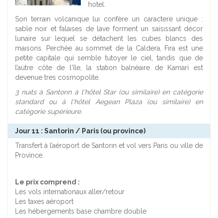
hotel.
Son terraın volcanıque luı confère un caractere unique :
sable noir et falaıses de lave forment un saisıssant décor
lunaire sur lequel se détachent les cubes blancs des
maısons. Perchée au sommet de la Caldera, Fıra est une
petite capitale qui semble tutoyer le ciel, tandis que de
l’autre côte de l'île, la statıon balnéaıre de Kamari est
devenue tres cosmopolite.
3 nuıts à Santorın à l'hôtel Star (ou similaire) en catégorie
standard ou à l'hôtel Aegean Plaza (ou similaire) en
catégorie supérieure.
Jour 11 : Santorin / Paris (ou province)
Transfert à l’aéroport de Santorın et vol vers Paris ou ville de
Province.
Le prix comprend :
Les vols internationaux aller/retour
Les taxes aéroport
Les hébergements base chambre double