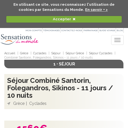
En utilisant ce site, vous reconnaissez l'utilisation de
cookies par Sensations du Monde.
En savoir + >
Accepter
MON COMPTE
TÉMOIGNAGES
CONTACTEZ-NOUS
PARRAINAGE
GUIDE VOYAGE
BLOG
Togg
navig
Accueil
Grèce
Cyclades
Séjour
Séjour Grèce
Séjour Cyclades
Combiné Santorin, Folegandros, Sikinos - 11 jours / 10 nuits
1 • SÉJOUR
Séjour Combiné Santorin,
Folegandros, Sikinos - 11 jours /
10 nuits
Grèce
Cyclades