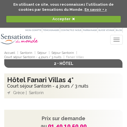
En utilisant ce site, vous reconnaissez l'utilisation de
cookies par Sensations du Monde.
En savoir + >
Accepter
MON COMPTE
TÉMOIGNAGES
CONTACTEZ-NOUS
PARRAINAGE
GUIDE VOYAGE
BLOG
Togg
navig
Accueil
Santorin
Séjour
Séjour Santorin
Court séjour Santorin - 4 jours / 3 nuits
Fanari Villas
2 • HÔTEL
Hôtel Fanari Villas 4*
Court séjour Santorin - 4 jours / 3 nuits
Grèce
Santorin
Prix sur demande
01 40 10 50 00
au