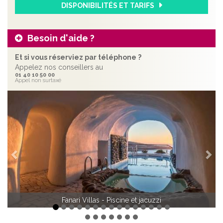
DISPONIBILITÉS ET TARIFS
Besoin d'aide ?
Et si vous réserviez par téléphone ?
Appelez nos conseillers au
01 40 10 50 00
Appel non surtaxé
Précédent
Sui
Fanari Villas - Terrasse du restaurant
Fanari Villas - Piscine et jacuzzi