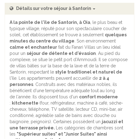
Détails sur votre séjour à Santorin
A la pointe de l'île de Santorin, à Oia
, le plus beau et
typique village, réputé pour son spectaculaire coucher de
soleil, cet établissement se trouve à seulement
quelques
minutes du centre du village
. Son environnement
calme et enchanteur
fait du Fanari Villas un lieu idéal
pour un
séjour de détente et d'évasion
. Au pied du
complexe, se situe le petit port d'Ammoudi. Il se compose
de villas bâties sur la base de la lave et de la terre de
Santorin, respectant le
style traditionel et naturel de
l'île. Les appartements peuvent accueillir de
2 à 4
personnes
. Construits avec des matériaux nobles, ils
bénéficient d'une température adéquate tout au long
de l'année. Ils disposent tous d'un
confort moderne
:
kitchenette
(four, réfrigérateur, machine à café, séche-
cheveux, téléphone, TV satellite, lecteur CD, mini-bar, air
conditionné, agréable salle de bains avec douche ou
baignoire, peignoirs). Certaines possèdent un
jacuzzi et
une terrasse privée.
Les catégories de chambres sont
les
"Supérieur suites" et "Junior Suites" ainsi