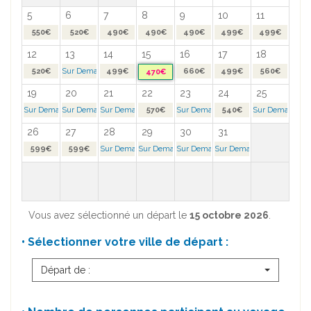
5
6
7
8
9
10
11
550€
520€
490€
490€
490€
499€
499€
12
13
14
15
16
17
18
520€
Sur Demande >
499€
660€
499€
560€
470€
19
20
21
22
23
24
25
Sur Demande >
Sur Demande >
Sur Demande >
570€
Sur Demande >
540€
Sur Demande >
26
27
28
29
30
31
599€
599€
Sur Demande >
Sur Demande >
Sur Demande >
Sur Demande >
Vous avez sélectionné un départ le
15 octobre 2026
.
• Sélectionner votre ville de départ :
Départ de :