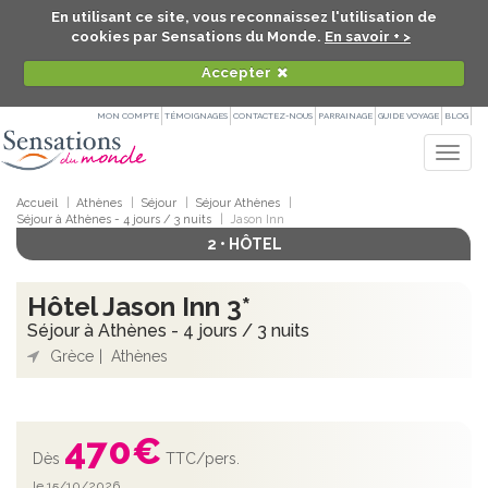
En utilisant ce site, vous reconnaissez l'utilisation de
cookies par Sensations du Monde.
En savoir + >
Accepter
MON COMPTE
TÉMOIGNAGES
CONTACTEZ-NOUS
PARRAINAGE
GUIDE VOYAGE
BLOG
Togg
navig
Accueil
Athènes
Séjour
Séjour Athènes
Séjour à Athènes - 4 jours / 3 nuits
Jason Inn
2 • HÔTEL
Hôtel Jason Inn 3*
Séjour à Athènes - 4 jours / 3 nuits
Grèce
Athènes
470
€
Dès
TTC/pers.
le 15/10/2026