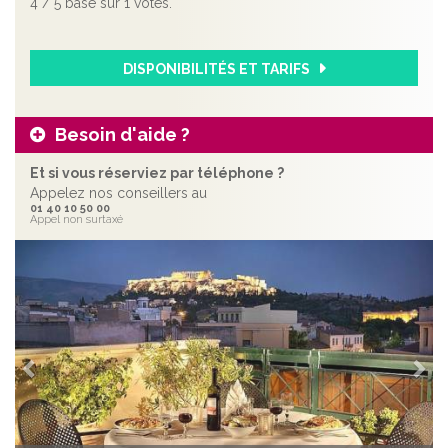
4
/
5
basé sur
1
votes.
DISPONIBILITÉS ET TARIFS
Besoin d'aide ?
Et si vous réserviez par téléphone ?
Appelez nos conseillers au
01 40 10 50 00
Appel non surtaxé
Précédent
Sui