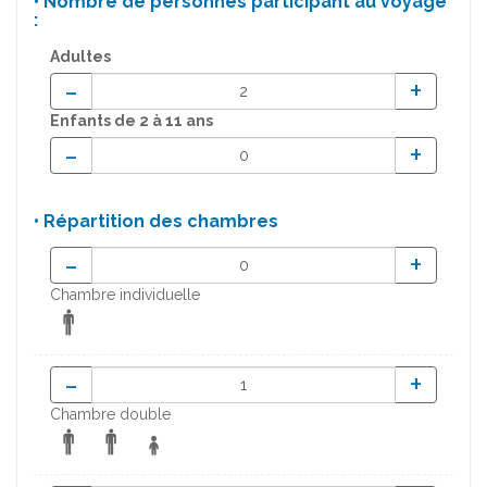
• Nombre de personnes participant au voyage
:
Adultes
-
+
Enfants
de 2 à 11 ans
-
+
• Répartition des chambres
-
+
Chambre individuelle
-
+
Chambre double