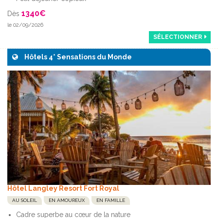
1340
€
Dès
le 02/09/2026
SÉLECTIONNER
Hôtels 4* Sensations du Monde
Hôtel Langley Resort Fort Royal
AU SOLEIL
EN AMOUREUX
EN FAMILLE
Cadre superbe au cœur de la nature