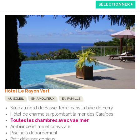
SÉLECTIONNER
Hôtel Le Rayon Vert
AU SOLEIL
EN AMOUREUX
EN FAMILLE
Situé au nord de Basse-Terre, dans la baie de Ferry
Hôtel de charme surplombant la mer des Caraïbes
Toutes les chambres avec vue mer
Ambiance intime et conviviale
Piscine à débordement
Petit déjeuner copieux