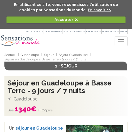
En utilisant ce site, vous reconnaissez l'utilisation de
cookies par Sensations du Monde.
En savoir + >
Accepter
MON COMPTE
TÉMOIGNAGES
CONTACTEZ-NOUS
PARRAINAGE
GUIDE VOYAGE
BLOG
Togg
navig
Accueil
Guadeloupe
Séjour
Séjour Guadeloupe
Séjour en Guadeloupe à Basse Terre - 9 jours / 7 nuits
1 • SÉJOUR
Séjour en Guadeloupe à Basse
Terre - 9 jours / 7 nuits
Guadeloupe
1340
€
Dès
TTC/pers.
Un
séjour en Guadeloupe