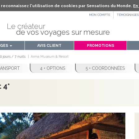
us reconnaissez l'utilisation de cookies par Sensations du Monde.
En 
MON COMPTE
TÉMOIGNAGES
Le créateur
de vos voyages sur mesure
AGES
AVIS CLIENT
PROMOTIONS
0 jours / 7 nuits
Arma Museum & Resort
TRANSPORT
4 • OPTIONS
5 • COORDONNÉES
 4*