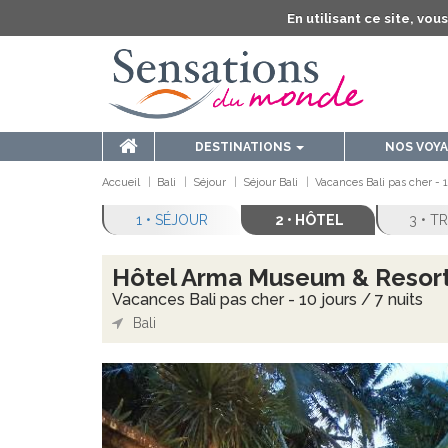
En utilisant ce site, vo
DESTINATIONS
NOS VOY
Accueil
Bali
Séjour
Séjour Bali
Vacances Bali pas cher - 1
1 • SÉJOUR
2 • HÔTEL
3 • 
Hôtel Arma Museum & Resort
Vacances Bali pas cher - 10 jours / 7 nuits
Bali