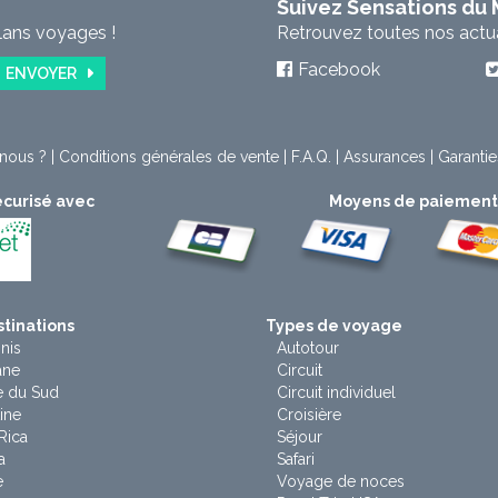
Suivez Sensations du
lans voyages !
Retrouvez toutes nos actual
Facebook
ENVOYER
nous ?
|
Conditions générales de vente
|
F.A.Q.
|
Assurances
|
Garantie
curisé avec
Moyens de paiemen
tinations
Types de voyage
nis
Autotour
ane
Circuit
e du Sud
Circuit individuel
ine
Croisière
Rica
Séjour
a
Safari
e
Voyage de noces