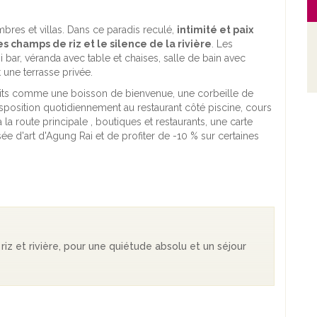
res et villas. Dans ce paradis reculé,
intimité et paix
les champs de riz et le silence de la rivière
. Les
 bar, véranda avec table et chaises, salle de bain avec
ne terrasse privée.
tuits comme une boisson de bienvenue, une corbeille de
disposition quotidiennement au restaurant côté piscine, cours
à la route principale , boutiques et restaurants, une carte
e d'art d'Agung Rai et de profiter de -10 % sur certaines
riz et rivière, pour une quiétude absolu et un séjour