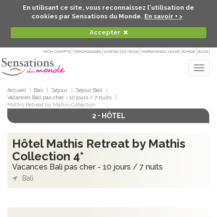
En utilisant ce site, vous reconnaissez l'utilisation de
cookies par Sensations du Monde.
En savoir + >
Accepter
MON COMPTE
TÉMOIGNAGES
CONTACTEZ-NOUS
PARRAINAGE
GUIDE VOYAGE
BLOG
Togg
navig
Accueil
Bali
Séjour
Séjour Bali
Vacances Bali pas cher - 10 jours / 7 nuits
Mathis Retreat by Mathis Collection
2 • HÔTEL
Hôtel Mathis Retreat by Mathis
Collection 4*
Vacances Bali pas cher - 10 jours / 7 nuits
Bali