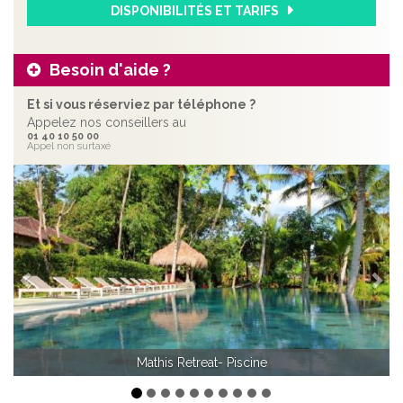
DISPONIBILITÉS ET TARIFS
Besoin d'aide ?
Et si vous réserviez par téléphone ?
Appelez nos conseillers au
01 40 10 50 00
Appel non surtaxé
Précédent
Sui
Mathis Retreat- Chambre Supérieure
Mathis Retreat- Piscine