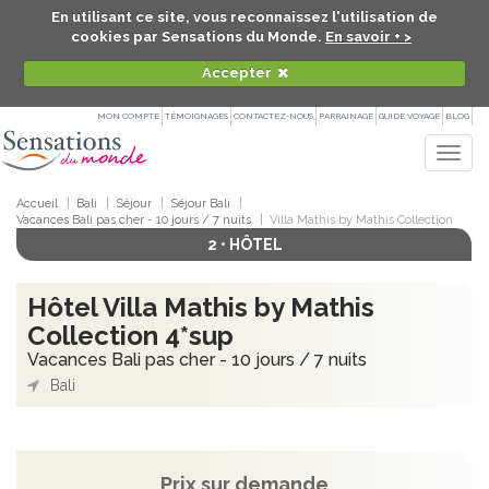
En utilisant ce site, vous reconnaissez l'utilisation de
cookies par Sensations du Monde.
En savoir + >
Accepter
MON COMPTE
TÉMOIGNAGES
CONTACTEZ-NOUS
PARRAINAGE
GUIDE VOYAGE
BLOG
Togg
navig
Accueil
Bali
Séjour
Séjour Bali
Vacances Bali pas cher - 10 jours / 7 nuits
Villa Mathis by Mathis Collection
2 • HÔTEL
Hôtel Villa Mathis by Mathis
Collection 4*sup
Vacances Bali pas cher - 10 jours / 7 nuits
Bali
Prix sur demande