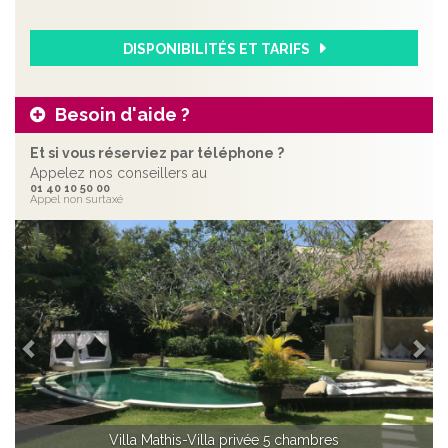
DISPONIBILITÉS ET TARIFS
Besoin d'aide ?
Et si vous réserviez par téléphone ?
Appelez nos conseillers au
01 40 10 50 00
Appel non surtaxé
Précédent
Sui
Villa Mathis-Villa privée 5 chambres
Villa Mathis - Chambre Deluxe