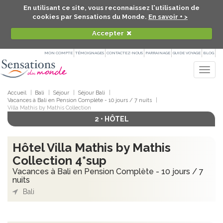
En utilisant ce site, vous reconnaissez l'utilisation de
cookies par Sensations du Monde.
En savoir + >
Accepter
MON COMPTE
TÉMOIGNAGES
CONTACTEZ-NOUS
PARRAINAGE
GUIDE VOYAGE
BLOG
Togg
navig
Accueil
Bali
Séjour
Séjour Bali
Vacances à Bali en Pension Complète - 10 jours / 7 nuits
Villa Mathis by Mathis Collection
2 • HÔTEL
Hôtel Villa Mathis by Mathis
Collection 4*sup
Vacances à Bali en Pension Complète - 10 jours / 7
nuits
Bali