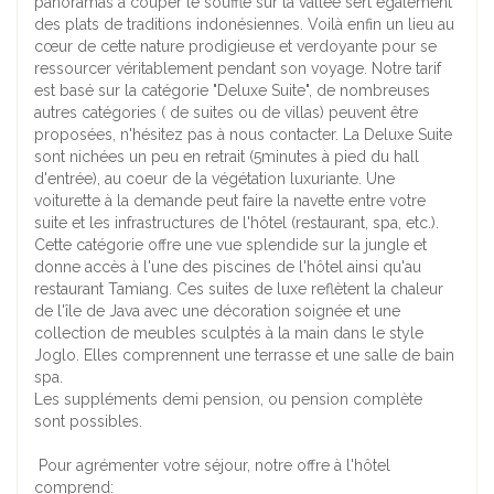
panoramas à couper le souffle sur la vallée sert également
des plats de traditions indonésiennes. Voilà enfin un lieu au
cœur de cette nature prodigieuse et verdoyante pour se
ressourcer véritablement pendant son voyage. Notre tarif
est basé sur la catégorie "Deluxe Suite", de nombreuses
autres catégories ( de suites ou de villas) peuvent être
proposées, n'hésitez pas à nous contacter. La Deluxe Suite
sont nichées un peu en retrait (5minutes à pied du hall
d'entrée), au coeur de la végétation luxuriante. Une
voiturette à la demande peut faire la navette entre votre
suite et les infrastructures de l'hôtel (restaurant, spa, etc.).
Cette catégorie offre une vue splendide sur la jungle et
donne accès à l'une des piscines de l'hôtel ainsi qu'au
restaurant Tamiang. Ces suites de luxe reflètent la chaleur
de l'île de Java avec une décoration soignée et une
collection de meubles sculptés à la main dans le style
Joglo. Elles comprennent une terrasse et une salle de bain
spa.
Les suppléments demi pension, ou pension complète
sont possibles.
Pour agrémenter votre séjour, notre offre à l'hôtel
comprend: