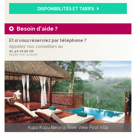
DISPONIBILITÉS ET TARIFS
Besoin d'aide ?
Et si vous réserviez par téléphone ?
Appelez nos conseillers au
01 40 10 50 00
Appel non surtaxé
Précédent
Sui
Kupu Kupu Barong, Two bedrooms river view pool Villa