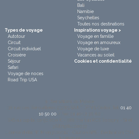
Bali
Namibie
Seychelles
Toutes nos destinations
Types de voyage
Inspirations voyage >
Autotour
Voyage en famille
Circuit
Voyage en amoureux
Circuit individuel
Voyage de luxe
Croisière
Vacances au soleil
Séjour
Cookies et confidentialité
Safari
Voyage de noces
Road Trip USA
à : Sensations du Monde
38 rue des Renouillères 93285 SAINT DENIS Cedex. Tel:
01 40
10 50 00
/ Fax: 01 40 12 36 60
SAS au capital de 50 000 € - 388 719 841 RCS Bobigny - Siret
38871984100032
Licence d'état N° IM 093100012 - Caution APS - Déclaration CNIL
N° 897944