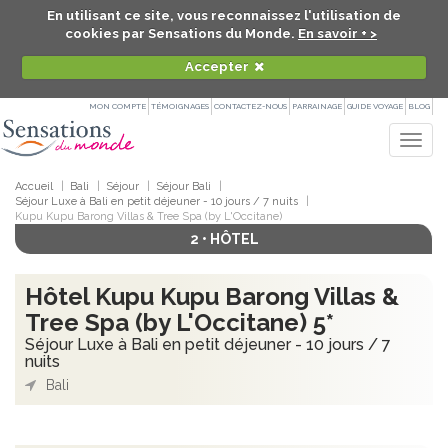
En utilisant ce site, vous reconnaissez l'utilisation de
cookies par Sensations du Monde.
En savoir + >
Accepter
MON COMPTE
TÉMOIGNAGES
CONTACTEZ-NOUS
PARRAINAGE
GUIDE VOYAGE
BLOG
Togg
navig
Accueil
Bali
Séjour
Séjour Bali
Séjour Luxe à Bali en petit déjeuner - 10 jours / 7 nuits
Kupu Kupu Barong Villas & Tree Spa (by L'Occitane)
2 • HÔTEL
Hôtel Kupu Kupu Barong Villas &
Tree Spa (by L'Occitane) 5*
Séjour Luxe à Bali en petit déjeuner - 10 jours / 7
nuits
Bali