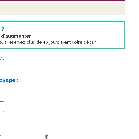
 ?
nt d'augmenter
s réservez plus de 40 jours avant votre départ.
 :
oyage :
+
e