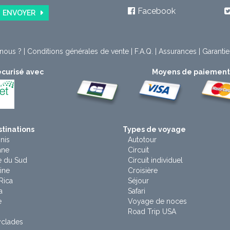
Facebook
ENVOYER
nous ?
|
Conditions générales de vente
|
F.A.Q.
|
Assurances
|
Garantie
curisé avec
Moyens de paiemen
tinations
Types de voyage
nis
Autotour
ane
Circuit
e du Sud
Circuit individuel
ine
Croisière
Rica
Séjour
a
Safari
e
Voyage de noces
Road Trip USA
yclades