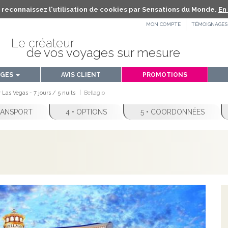
us reconnaissez l'utilisation de cookies par Sensations du Monde.
En 
MON COMPTE
TÉMOIGNAGES
Le créateur
de vos voyages sur mesure
AGES
AVIS CLIENT
PROMOTIONS
Las Vegas - 7 jours / 5 nuits
Bellagio
TRANSPORT
4 • OPTIONS
5 • COORDONNÉES