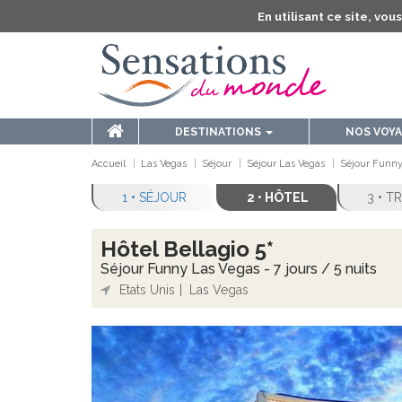
En utilisant ce site, vo
DESTINATIONS
NOS VOY
Accueil
Las Vegas
Séjour
Séjour Las Vegas
Séjour Funny 
1 • SÉJOUR
2 • HÔTEL
3 • 
Hôtel Bellagio 5*
Séjour Funny Las Vegas - 7 jours / 5 nuits
Etats Unis
Las Vegas