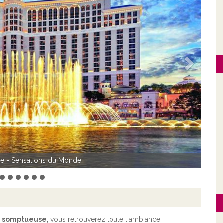
Suivant
eil - Sensations du Monde
de - Sensations du Monde
n somptueuse,
vous retrouverez toute l'ambiance