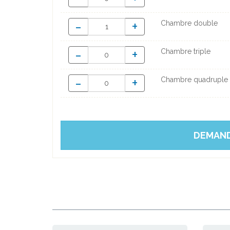
-
+
Chambre double
-
+
Chambre triple
-
+
Chambre quadruple
DEMAND