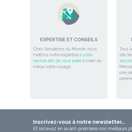
EXPERTISE ET CONSEILS
Chez Sensations du Monde, nous
Tous l
mettons notre expertise
à votre
site S
service afin de vous aider
à créer au
sécuri
mieux votre voyage
Mercan
une p
paieme
Inscrivez-vous à notre newsletter...
Et recevez en avant-première nos meilleurs p