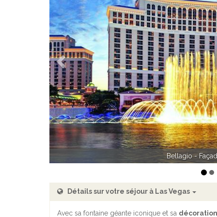
Précédent
Bellagio - Accu
Bellagio - Faça
Détails sur votre séjour à Las Vegas
Avec sa fontaine géante iconique et sa
décoratio