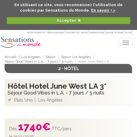
En utilisant ce site, vous reconnaissez l'utilisation de
cookies par Sensations du Monde.
En savoir + >
Accepter
MON COMPTE
TÉMOIGNAGES
CONTACTEZ-NOUS
PARRAINAGE
GUIDE VOYAGE
BLOG
Togg
navig
Accueil
Los Angeles
Séjour
Séjour Los Angeles
Séjour Good Vibes in L.A. - 7 jours / 5 nuits
Hotel June West LA
2 • HÔTEL
Hôtel Hotel June West LA 3*
Séjour Good Vibes in L.A. - 7 jours / 5 nuits
Etats Unis
Los Angeles
1740
€
Dès
TTC/pers.
le 25/11/2026