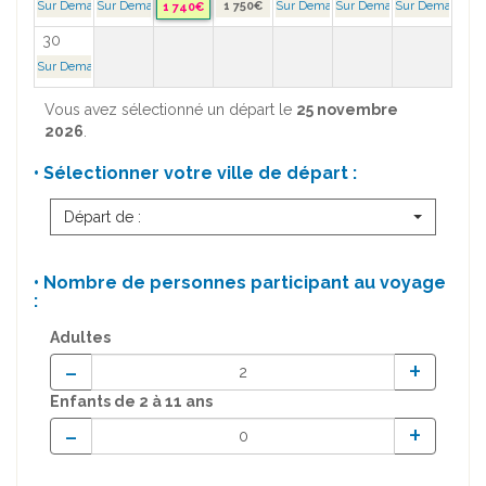
Sur Demande >
Sur Demande >
1 750€
Sur Demande >
Sur Demande >
Sur Demande >
1 740€
30
Sur Demande >
Vous avez sélectionné un départ le
25 novembre
2026
.
• Sélectionner votre ville de départ :
Départ de :
• Nombre de personnes participant au voyage
:
Adultes
-
+
Enfants
de 2 à 11 ans
-
+