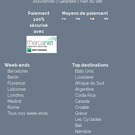
Assurances
|
Garanties
|
Plan du site
Paiement
Moyens de paiement
100%
sécurisé
avec
Week-ends
Top destinations
Barcelone
Etats Unis
Berlin
Louisiane
Florence
Afrique du Sud
Lisbonne
Argentine
Londres
Costa Rica
Madrid
Canada
Rome
Croatie
Tous nos week-ends
Grèce
Les Cyclades
Bali
Namibie