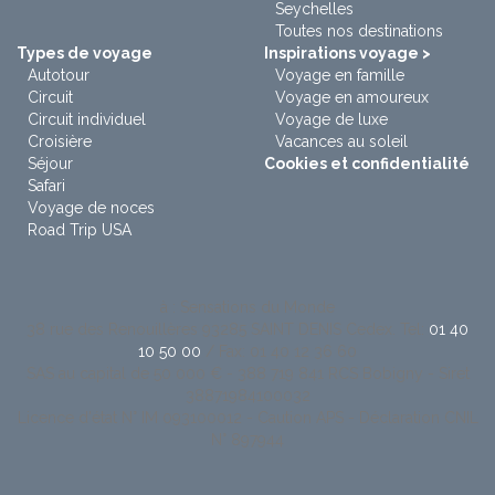
Seychelles
Toutes nos destinations
Types de voyage
Inspirations voyage >
Autotour
Voyage en famille
Circuit
Voyage en amoureux
Circuit individuel
Voyage de luxe
Croisière
Vacances au soleil
Séjour
Cookies et confidentialité
Safari
Voyage de noces
Road Trip USA
à : Sensations du Monde
38 rue des Renouillères 93285 SAINT DENIS Cedex. Tel:
01 40
10 50 00
/ Fax: 01 40 12 36 60
SAS au capital de 50 000 € - 388 719 841 RCS Bobigny - Siret
38871984100032
Licence d'état N° IM 093100012 - Caution APS - Déclaration CNIL
N° 897944