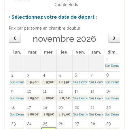
Double Beds
• Sélectionnez votre date de départ :
Prix par personne en chambre double
novembre 2026
lun.
mar.
mer.
jeu.
ven.
sam.
dim.
1
Sur Demande >
2
3
4
5
6
7
8
Sur Demande >
1 940€
1 930€
1 899€
Sur Demande >
Sur Demande >
Sur Demande >
9
10
11
12
13
14
15
Sur Demande >
1 890€
1 880€
1 870€
Sur Demande >
Sur Demande >
Sur Demande >
16
17
18
19
20
21
22
Sur Demande >
1 860€
1 850€
1 840€
Sur Demande >
Sur Demande >
Sur Demande >
23
24
25
26
27
28
29