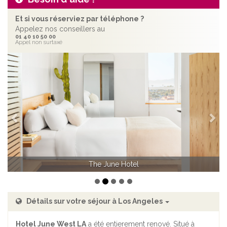
Et si vous réserviez par téléphone ?
Appelez nos conseillers au
01 40 10 50 00
Appel non surtaxé
Précédent
Sui
The June Hotel
The June Hotel
Détails sur votre séjour à Los Angeles
Hotel June West LA
a été entierement renové. Situé à