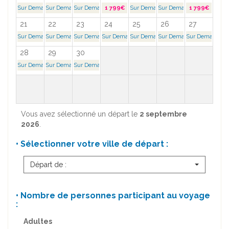
Sur Demande >
Sur Demande >
Sur Demande >
1 799€
Sur Demande >
Sur Demande >
1 799€
21
22
23
24
25
26
27
Sur Demande >
Sur Demande >
Sur Demande >
Sur Demande >
Sur Demande >
Sur Demande >
Sur Demande >
28
29
30
Sur Demande >
Sur Demande >
Sur Demande >
Vous avez sélectionné un départ le
2 septembre
2026
.
• Sélectionner votre ville de départ :
Départ de :
• Nombre de personnes participant au voyage
:
Adultes