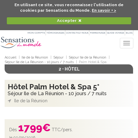
En utilisant ce site, vous reconnaissez l'utilisation de
cookies par Sensations du Monde.
En savoir + >
Accepter
MON COMPTE
TÉMOIGNAGES
CONTACTEZ-NOUS
PARRAINAGE
GUIDE VOYAGE
BLOG
Togg
navig
Accueil
Ile de la Réunion
Séjour
Séjour Ile de la Réunion
Séjour Ile de La Réunion - 10 jours / 7 nuits
Palm Hotel & Spa
2 • HÔTEL
Hôtel Palm Hotel & Spa 5*
Séjour Ile de La Réunion - 10 jours / 7 nuits
Ile de la Réunion
1799
€
Dès
TTC/pers.
le 02/09/2026