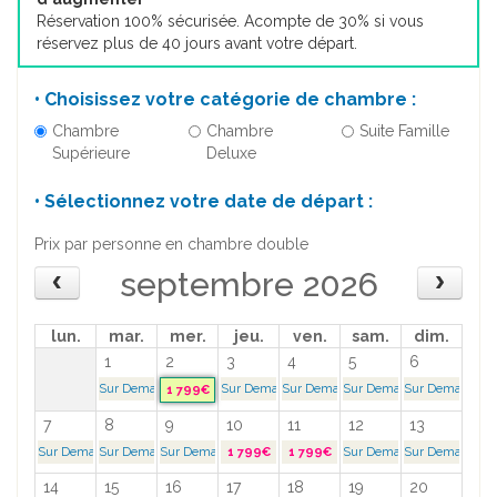
Réservation 100% sécurisée. Acompte de 30% si vous
réservez plus de 40 jours avant votre départ.
• Choisissez votre catégorie de chambre :
Chambre
Chambre
Suite Famille
Supérieure
Deluxe
• Sélectionnez votre date de départ :
Prix par personne en chambre double
septembre 2026
lun.
mar.
mer.
jeu.
ven.
sam.
dim.
1
2
3
4
5
6
Sur Demande >
Sur Demande >
Sur Demande >
Sur Demande >
Sur Demande >
1 799€
7
8
9
10
11
12
13
Sur Demande >
Sur Demande >
Sur Demande >
1 799€
1 799€
Sur Demande >
Sur Demande >
14
15
16
17
18
19
20