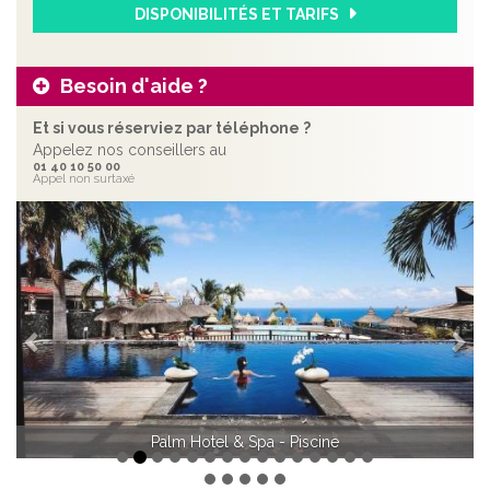
DISPONIBILITÉS ET TARIFS
Besoin d'aide ?
Et si vous réserviez par téléphone ?
Appelez nos conseillers au
01 40 10 50 00
Appel non surtaxé
Précédent
Sui
Palm Hotel & Spa - Chambre Supérieure