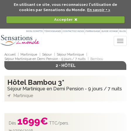
En utilisant ce site, vous reconnaissez l'utilisation de
cookies par Sensations du Monde.
En savoir + >
Accepter
MON COMPTE
TÉMOIGNAGES
CONTACTEZ-NOUS
PARRAINAGE
GUIDE VOYAGE
BLOG
Togg
navig
Accueil
Martinique
Séjour
Séjour Martinique
Séjour Martinique en Demi Pension - 9 jours / 7 nuits
Bambou
2 • HÔTEL
Hôtel Bambou 3*
Séjour Martinique en Demi Pension - 9 jours / 7 nuits
Martinique
1699
€
Dès
TTC/pers.
le 07/09/2026