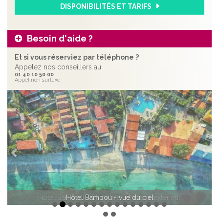
DISPONIBILITÉS ET TARIFS
Besoin d'aide ?
Et si vous réserviez par téléphone ?
Appelez nos conseillers au
01 40 10 50 00
Appel non surtaxé
Précédent
Sui
Hôtel Bambou - Chambre Standard, extérieur