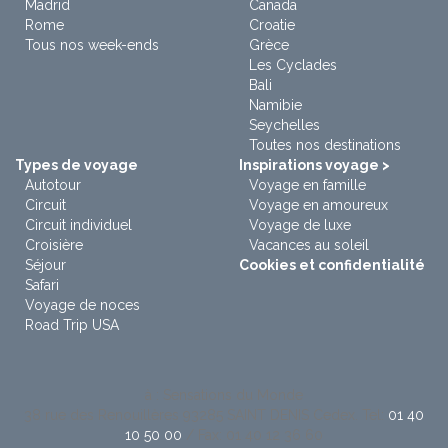
Madrid
Canada
Rome
Croatie
Tous nos week-ends
Grèce
Les Cyclades
Bali
Namibie
Seychelles
Toutes nos destinations
Types de voyage
Inspirations voyage >
Autotour
Voyage en famille
Circuit
Voyage en amoureux
Circuit individuel
Voyage de luxe
Croisière
Vacances au soleil
Séjour
Cookies et confidentialité
Safari
Voyage de noces
Road Trip USA
à : Sensations du Monde
38 rue des Renouillères 93285 SAINT DENIS Cedex. Tel:
01 40
10 50 00
/ Fax: 01 40 12 36 60