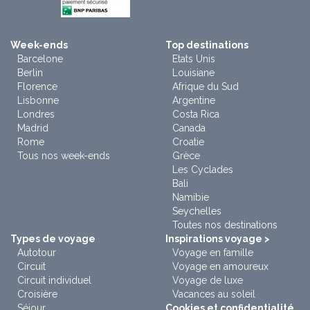
Week-ends
Top destinations
Barcelone
Etats Unis
Berlin
Louisiane
Florence
Afrique du Sud
Lisbonne
Argentine
Londres
Costa Rica
Madrid
Canada
Rome
Croatie
Tous nos week-ends
Grèce
Les Cyclades
Bali
Namibie
Seychelles
Toutes nos destinations
Types de voyage
Inspirations voyage >
Autotour
Voyage en famille
Circuit
Voyage en amoureux
Circuit individuel
Voyage de luxe
Croisière
Vacances au soleil
Séjour
Cookies et confidentialité