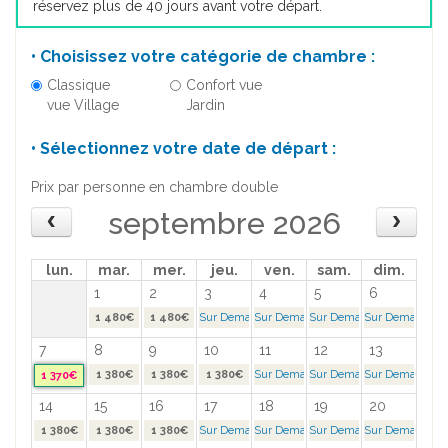
réservez plus de 40 jours avant votre départ.
• Choisissez votre catégorie de chambre :
Classique
Confort vue
vue Village
Jardin
• Sélectionnez votre date de départ :
Prix par personne en chambre double
septembre 2026
lun.
mar.
mer.
jeu.
ven.
sam.
dim.
1
2
3
4
5
6
1 480€
1 480€
Sur Demande >
Sur Demande >
Sur Demande >
Sur Demande >
7
8
9
10
11
12
13
1 380€
1 380€
1 380€
Sur Demande >
Sur Demande >
Sur Demande >
1 370€
14
15
16
17
18
19
20
1 380€
1 380€
1 380€
Sur Demande >
Sur Demande >
Sur Demande >
Sur Demande >