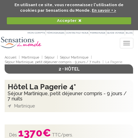
En utilisant ce site, vous reconnaissez l'utilisation de
cookies par Sensations du Monde.
En savoir + >
Accepter
MON COMPTE
TÉMOIGNAGES
CONTACTEZ-NOUS
PARRAINAGE
GUIDE VOYAGE
BLOG
Togg
navig
Accueil
Martinique
Séjour
Séjour Martinique
Séjour Martinique, petit déjeuner compris - 9 jours / 7 nuits
La Pagerie
2 • HÔTEL
Hôtel La Pagerie 4*
Séjour Martinique, petit déjeuner compris - 9 jours /
7 nuits
Martinique
1370
€
Dès
TTC/pers.