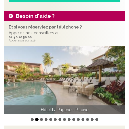
Besoin d'aide ?
Et si vous réserviez par téléphone ?
Appelez nos conseillers au
01 40 10 50 00
Appel non surtaxé
Précédent
Sui
Hôtel La Pagerie - Chambre classique