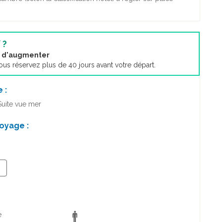
 ?
nt d'augmenter
s réservez plus de 40 jours avant votre départ.
 :
Suite vue mer
oyage :
+
e