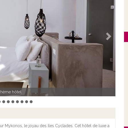
Suivant
hème hôtel
hème hôtel
ur Mykonos, le joyau des îles Cyclades. Cet hôtel de luxe a