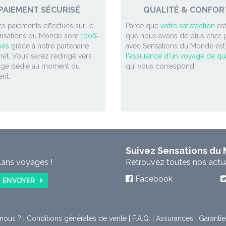
PAIEMENT SÉCURISÉ
QUALITÉ & CONFOR
es paiements effectués sur le
Parce que
votre satisfaction
est
ensations du Monde sont
100%
que nous avons de plus cher, p
sés
grâce à notre partenaire
avec Sensations du Monde est
et. Vous serez redirigé vers
l'assurance d'un voyage de qua
age dédié au moment du
qui vous correspond !
nt.
Suivez Sensations du
lans voyages !
Retrouvez toutes nos actual
Facebook
ENVOYER
nous ?
|
Conditions générales de vente
|
F.A.Q.
|
Assurances
|
Garantie