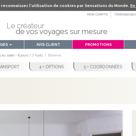
us reconnaissez l'utilisation de cookies par Sensations du Monde.
En 
MON COMPTE
TÉMOIGNAGES
Le créateur
de vos voyages sur mesure
AGES
AVIS CLIENT
PROMOTIONS
au soleil - 8 jours / 7 nuits
Bohème
TRANSPORT
4 • OPTIONS
5 • COORDONNÉES