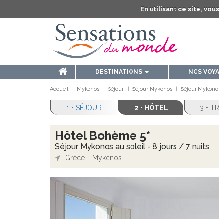
En utilisant ce site, vo
DESTINATIONS
NOS VOY
Accueil
Mykonos
Séjour
Séjour Mykonos
Séjour Mykonos 
1 • SÉJOUR
2 • HÔTEL
3 • 
Hôtel Bohème 5*
Séjour Mykonos au soleil - 8 jours / 7 nuits
Grèce
Mykonos