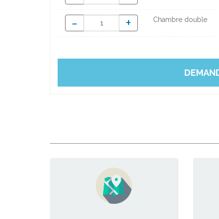
-
+
Chambre double
DEMAND