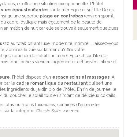
yclades; et offre une situation exceptionnelle. L'hôtel
s
vues époustouflantes
sur la mer Egée et sur l'île Delos
ainsi qu'une superbe
plage en contrebas
(environ 150m).
 du cadre idyllique mais également de la beauté de
son animation de nuit car elle se trouve à seulement quelques
s
(20 au total) offrant luxe, modernité, intimité... Laissez-vous
ite, admirez la vue sur la mer qu'offre votre
tique coucher de soleil sur la mer Egée et sur l'île de
ais fonctionnels viennent agrémenter cet univers intime et
ieure
, l'hôtel dispose d'un
espace soins et massages
. A
er par le
cadre romantique du restaurant
qui sert une
 ingrédients du jardin bio de l'hôtel. En fin de journée, le
er du coucher le soleil tout en sirotant de délicieux coktails.
ites, plus ou moins luxueuses, certaines d'entre elles
és sur la catégorie
Classic Suite vue mer
.