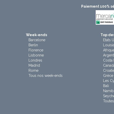
Paiement 100% sé
Week-ends
Top des
Barcelone
Etats U
Berlin
Louisi
Florence
Afriqu
Lisbonne
Argent
Londres
Costa 
Madrid
Canad
Rome
Croati
Tous nos week-ends
Grèce
Les C
Bali
Namib
Seyche
Toutes