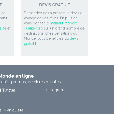
T
DEVIS GRATUIT
 ce
Demandez dès à présent le devis du
artir
voyage de vos rêves. En plus de
vous donner
le meilleur rapport
lité
et
qualité/prix
sur un grand nombre de
destinations, chez Sensations du
Monde, vous bénéficiez du
devis
gratuit !
 Monde en ligne
ités, promos, dernières minutes...
Instagram
Twitter
s
|
Plan du site