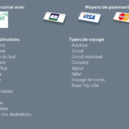
curisé avec
Moyens de paiemen
tinations
Types de voyage
nis
Autotour
ane
Circuit
e du Sud
Circuit individuel
ine
Croisière
Rica
Séjour
a
Safari
e
Voyage de noces
Road Trip USA
yclades
ie
lles
 nos destinations