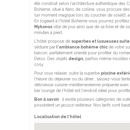
été construit selon l'architecture authentique des C
Bohème, situé à flanc de colline, vous procure de
(un moment magique lors du coucher de soleil!), 
En logeant à l'hôtel Bohème vous pourrez profitez
Mykonos
ville de jour ainsi que de sa folie et de 
minutes à pied.
L'hôtel propose de
superbes et luxueuses suite
séduire par
l'ambiance bohème chic
de votre su
balcon, parfaitement orienté pour profiter du roman
Delos. Des objets
design,
parfois même insolites m
cosy.
Pour vous relaxer, outre la superbe
piscine extér
l'heure du déjeuner ou du dîner , laissez-vous tent
délicieuse cuisine méditerranéenne préparée avec les
bar lounge de l'hôtel est l'endroit idéal pour profit
Bon à savoir
: il existe plusieurs catégories de su
possèdent un jacuzzi extérieur. Nos tarifs sont bas
Localisation de l'hôtel