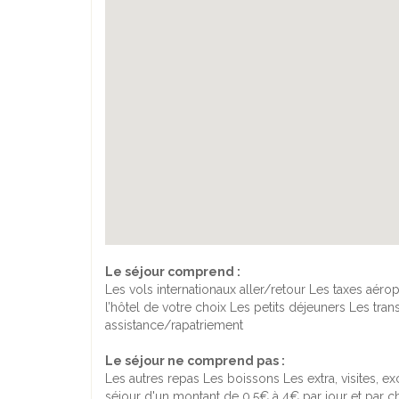
Le séjour comprend :
Les vols internationaux aller/retour Les taxes aér
l’hôtel de votre choix Les petits déjeuners Les tra
assistance/rapatriement
Le séjour ne comprend pas :
Les autres repas Les boissons Les extra, visites, 
séjour d'un montant de 0,5€ à 4€ par jour et par cha