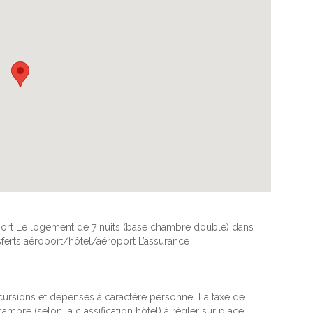
oport Le logement de 7 nuits (base chambre double) dans
nsferts aéroport/hôtel/aéroport L’assurance
excursions et dépenses à caractère personnel La taxe de
mbre (selon la classification hôtel) à régler sur place