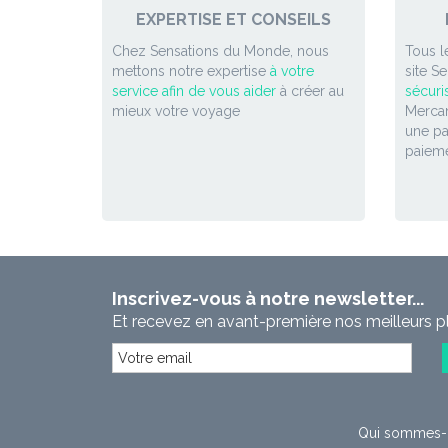
EXPERTISE ET CONSEILS
Chez Sensations du Monde, nous
Tous l
mettons notre expertise
à votre
site S
service afin de vous aider
à créer au
sécuri
mieux votre voyage
Mercan
une p
paieme
Inscrivez-vous à notre newsletter...
Et recevez en avant-première nos meilleurs p
Qui sommes-