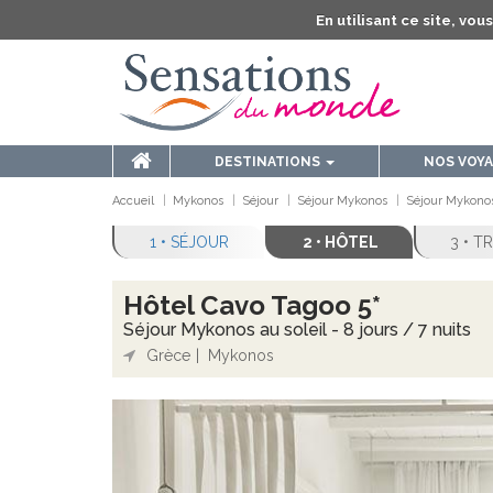
En utilisant ce site, vo
DESTINATIONS
NOS VOY
Accueil
Mykonos
Séjour
Séjour Mykonos
Séjour Mykonos 
1 • SÉJOUR
2 • HÔTEL
3 • 
Hôtel Cavo Tagoo 5*
Séjour Mykonos au soleil - 8 jours / 7 nuits
Grèce
Mykonos