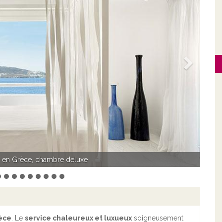
Suivant
 en Grèce, chambre deluxe
agoo en Grèce, piscine
èce
. Le
service chaleureux et luxueux
soigneusement