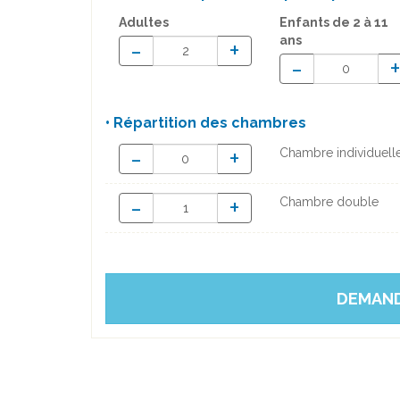
Adultes
Enfants
de 2 à 11
ans
-
+
-
• Répartition des chambres
-
+
Chambre individuell
-
+
Chambre double
DEMAND