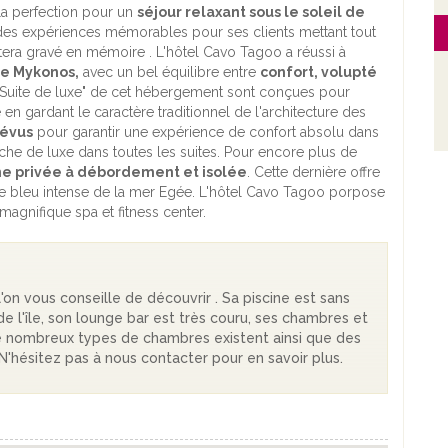
 la perfection pour un
séjour relaxant sous le soleil de
 des expériences mémorables pour ses clients mettant tout
tera gravé en mémoire . L'hôtel Cavo Tagoo a réussi à
de Mykonos,
avec un bel équilibre entre
confort, volupté
 Suite de luxe" de cet hébergement sont conçues pour
n gardant le caractère traditionnel de l'architecture des
révus
pour garantir une expérience de confort absolu dans
che de luxe dans toutes les suites. Pour encore plus de
ne privée à débordement et isolée
. Cette dernière offre
le bleu intense de la mer Egée. L'hôtel Cavo Tagoo porpose
 magnifique spa et fitness center.
on vous conseille de découvrir . Sa piscine est sans
de l'île, son lounge bar est très couru, ses chambres et
De nombreux types de chambres existent ainsi que des
N'hésitez pas à nous contacter pour en savoir plus.