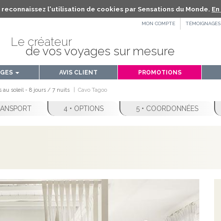
us reconnaissez l'utilisation de cookies par Sensations du Monde.
En 
MON COMPTE
TÉMOIGNAGES
Le créateur
de vos voyages sur mesure
AGES
AVIS CLIENT
PROMOTIONS
au soleil - 8 jours / 7 nuits
Cavo Tagoo
TRANSPORT
4 • OPTIONS
5 • COORDONNÉES