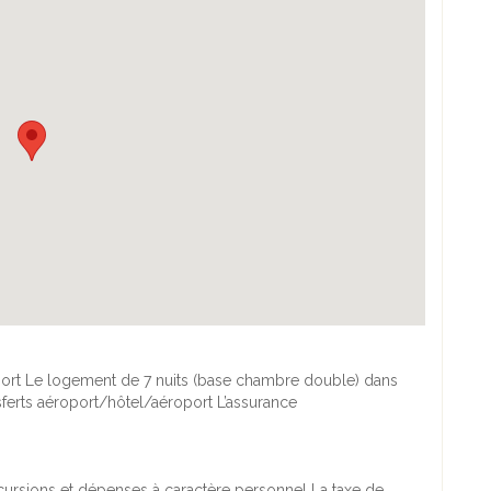
oport Le logement de 7 nuits (base chambre double) dans
nsferts aéroport/hôtel/aéroport L’assurance
excursions et dépenses à caractère personnel La taxe de