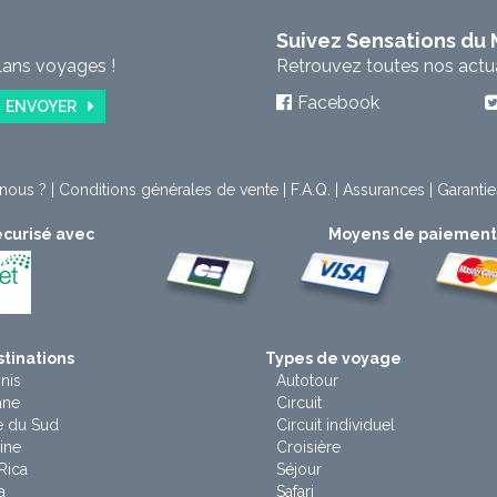
Suivez Sensations du
lans voyages !
Retrouvez toutes nos actual
Facebook
ENVOYER
nous ?
|
Conditions générales de vente
|
F.A.Q.
|
Assurances
|
Garantie
curisé avec
Moyens de paiemen
tinations
Types de voyage
nis
Autotour
ane
Circuit
e du Sud
Circuit individuel
ine
Croisière
Rica
Séjour
a
Safari