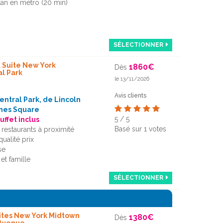
an en métro (20 min)
SÉLECTIONNER
& Suite New York
1860
€
Dès
l Park
le 13/11/2026
Avis clients
entral Park, de Lincoln
imes Square
5
/
5
uffet inclus
Basé sur
1
votes
restaurants à proximité
ualité prix
se
et famille
SÉLECTIONNER
uites New York Midtown
1380
€
Dès