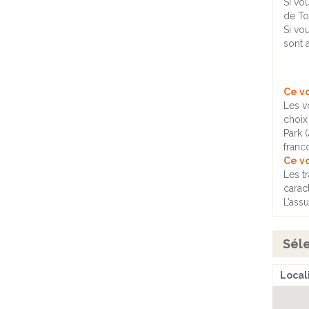
Si vo
de Tou
Si vo
sont a
Ce v
Les v
choix
Park 
franc
Ce v
Les tr
carac
L’ass
Séle
Locali