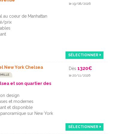
 Avenue
le 19/08/2026
l au coeur de Manhattan
é/prix
ables
lant
SÉLECTIONNER
el New York Chelsea
1320
€
Dès
AMILLE
le 20/11/2026
lsea et son quartier des
ion design
uses et modernes
ant et disponible
e panoramique sur New York
SÉLECTIONNER