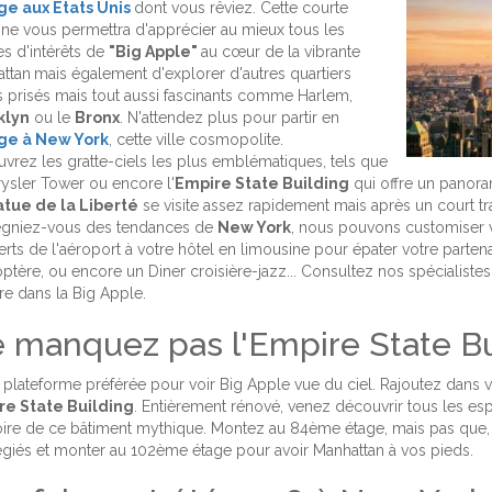
e aux Etats Unis
dont vous rêviez. Cette courte
ne vous permettra d'apprécier au mieux tous les
es d'intérêts de
"Big Apple"
au cœur de la vibrante
ttan
mais également d'explorer d'autres quartiers
 prisés mais tout aussi fascinants comme Harlem,
klyn
ou le
Bronx
. N'attendez plus pour partir en
ge à New York
, cette ville cosmopolite.
vrez les gratte-ciels les plus emblématiques, tels que
rysler Tower ou encore l'
Empire State Building
qui offre un panora
atue de la Liberté
se visite assez rapidement mais après un court traj
gniez-vous des tendances de
New York
, nous pouvons customiser 
ferts de l'aéroport à votre hôtel en limousine pour épater votre partena
optère, ou encore un Diner croisière-jazz... Consultez nos spécialist
e dans la Big Apple.
 manquez pas l'Empire State B
 plateforme préférée pour voir Big Apple vue du ciel. Rajoutez dans vot
re State Building
. Entièrement rénové, venez découvrir tous les espa
toire de ce bâtiment mythique. Montez au 84ème étage, mais pas que, il
légiés et monter au 102ème étage pour avoir Manhattan à vos pieds.