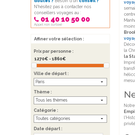
doutes ?
Besoin d'un
conseil ?
voyag
N'hésitez pas à contacter nos
semai
conseillers voyages au :
centr
01 40 10 50 00
Manha
Appel non surtaxé
moins
Broo
voya
Affiner votre sélection :
Décou
la Ch
Prix par personne :
la St
Impré
trans
Ville de départ :
hélic
mesur
Paris
Ne
Thème :
Tous les thèmes
Notre
Catégorie :
Empi
l'His
Toutes catégories
privi
Date départ :