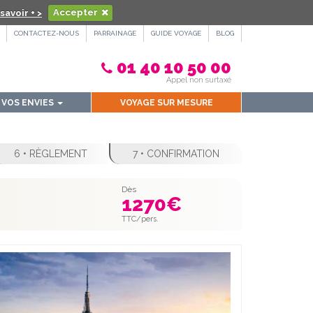
savoir + >
Accepter
CONTACTEZ-NOUS
PARRAINAGE
GUIDE VOYAGE
BLOG
01 40 10 50 00
Appel non surtaxé
VOS ENVIES
VOYAGE SUR MESURE
6 • RÈGLEMENT
7 • CONFIRMATION
Dès
1270
€
TTC/pers.