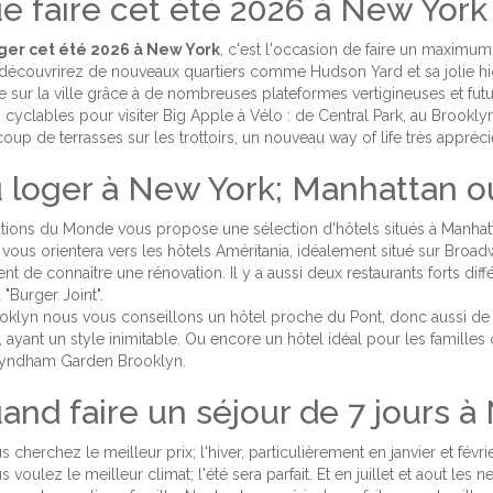
e faire cet été 2026 à New York
ger cet été 2026 à New York
, c'est l'occasion de faire un maximum d
découvrirez de nouveaux quartiers comme Hudson Yard et sa jolie high
e sur la ville grâce à de nombreuses plateformes vertigineuses et futur
s cyclables pour visiter Big Apple à Vélo : de Central Park, au Brookl
oup de terrasses sur les trottoirs, un nouveau way of life très appréci
 loger à New York; Manhattan o
tions du Monde vous propose une sélection d'hôtels situés à Manhatt
 vous orientera vers les hôtels Améritania, idéalement situé sur Broa
ent de connaître une rénovation. Il y a aussi deux restaurants forts di
"Burger Joint".
oklyn nous vous conseillons un hôtel proche du Pont, donc aussi de 
, ayant un style inimitable. Ou encore un hôtel idéal pour les familles 
yndham Garden Brooklyn.
and faire un séjour de 7 jours à
s cherchez le meilleur prix; l'hiver, particulièrement en janvier et févri
s voulez le meilleur climat; l'été sera parfait. Et en juillet et aout les