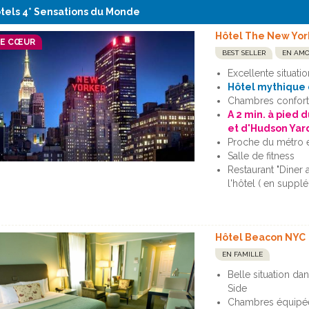
tels 4* Sensations du Monde
Hôtel The New Yor
DE CŒUR
BEST SELLER
EN AM
Excellente situati
Hôtel mythique 
Chambres confort
A 2 min. à pied
et d'Hudson Yar
Proche du métro e
Salle de fitness
Restaurant "Diner 
l'hôtel ( en suppl
Hôtel Beacon NYC
EN FAMILLE
Belle situation da
Side
Chambres équipée