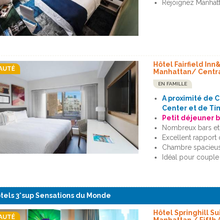
Rejoignez Manhatt
Hôtel Fairfield Inn
AUTÉ
Manhattan/ Centra
EN FAMILLE
A proximité de C
Center et de T
Petit déjeuner b
Nombreux bars et 
Excellent rapport q
Chambre spacieu
Idéal pour couple 
tels 3*sup Sensations du Monde
Hôtel Springhill S
AUTÉ