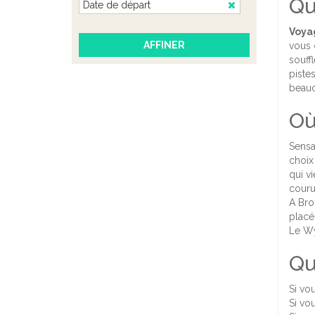
Qu
Voya
vous 
souffl
piste
beauc
Où
Sensa
choix
qui vi
couru 
A Bro
placé
Le W
Qu
Si vou
Si vou