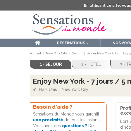
En utilisant ce site, vo
DESTINATIONS
NOS VOY
Accueil
New York City
Séjour
Séjour New York City
Enjoy
1 • SÉJOUR
2 • HÔTEL
3 • 
Enjoy New York - 7 jours / 5 n
Etats Unis
New York City
Besoin d'aide ?
Prof
exce
Sensations du Monde vous garantit
une proximité
de tous les instants.
Lors d
Vous avez des
questions ?
Des
d'hôt