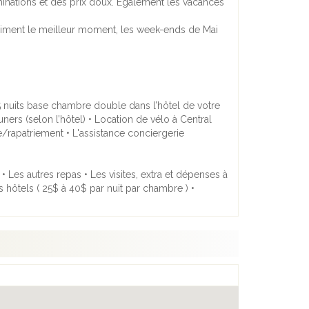
luminations et des prix doux. Également les vacances
vraiment le meilleur moment, les week-ends de Mai
 5 nuits base chambre double dans l’hôtel de votre
ners (selon l’hôtel) • Location de vélo à Central
e/rapatriement • L'assistance conciergerie
• Les autres repas • Les visites, extra et dépenses à
s hôtels ( 25$ à 40$ par nuit par chambre ) •