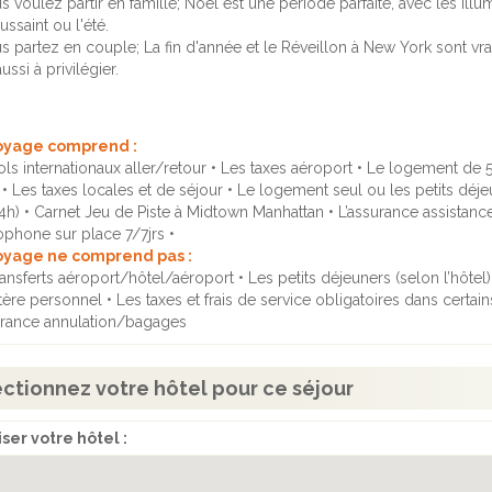
us voulez partir en famille; Noel est une période parfaite, avec les il
ssaint ou l'été.
us partez en couple; La fin d'année et le Réveillon à New York sont 
ussi à privilégier.
oyage comprend :
ols internationaux aller/retour • Les taxes aéroport • Le logement de
 • Les taxes locales et de séjour • Le logement seul ou les petits déjeu
(4h) • Carnet Jeu de Piste à Midtown Manhattan • L’assurance assistanc
ophone sur place 7/7jrs •
oyage ne comprend pas :
ansferts aéroport/hôtel/aéroport • Les petits déjeuners (selon l’hôtel) 
tère personnel • Les taxes et frais de service obligatoires dans certain
urance annulation/bagages
ctionnez votre hôtel pour ce séjour
ser votre hôtel :