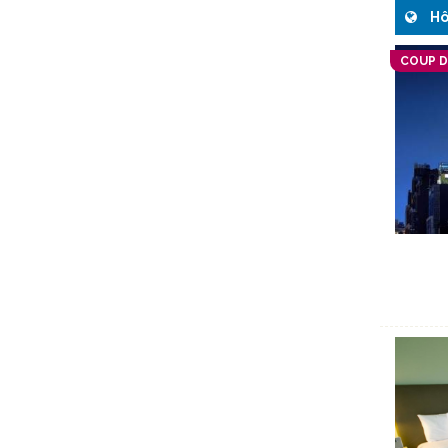
Hô
COUP 