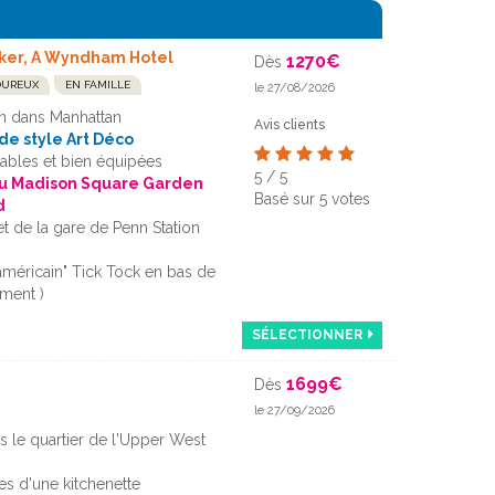
ker, A Wyndham Hotel
1270
€
Dès
OUREUX
EN FAMILLE
le 27/08/2026
on dans Manhattan
Avis clients
de style Art Déco
ables et bien équipées
5
/
5
 du Madison Square Garden
Basé sur
5
votes
d
t de la gare de Penn Station
américain" Tick Tock en bas de
ément )
SÉLECTIONNER
1699
€
Dès
le 27/09/2026
ns le quartier de l'Upper West
s d'une kitchenette