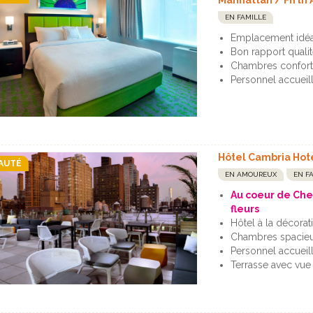
Manhattan / Fifth
EN FAMILLE
Emplacement idéa
Bon rapport qualit
Chambres confort
Personnel accueil
Hôtel Cambria Hot
AUTÉ
EN AMOUREUX
EN F
Au coeur de Che
fleurs
Hôtel à la décorat
Chambres spacie
Personnel accueill
Terrasse avec vu