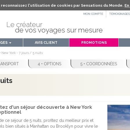
us reconnaissez l'utilisation de cookies par Sensations du Monde.
En 
MON COMPTE
TÉMOIGNAGES
Le créateur
de vos voyages sur mesure
AGES
AVIS CLIENT
PROMOTIONS
 New York - 7 jours / 5 nuits
TRANSPORT
4 • OPTIONS
5 • COORDONNÉES
uits
itez d'un séjour découverte à New York
ptionnel
e ce séjour de 5 nuits, profitez du meilleur prix et
els bien situés à Manhattan ou Brooklyn pour vivre le