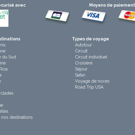
curisé avec
Moyens de paiemen
tinations
Types de voyage
nis
Autotour
ane
Circuit
e du Sud
Circuit individuel
ine
Croisière
Rica
Séjour
a
Safari
e
Voyage de noces
Road Trip USA
yclades
ie
lles
 nos destinations