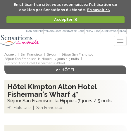
En utilisant ce site, vous reconnaissez l'utilisation de
cookies par Sensations du Monde.
En savoir + >
Accepter
MON COMPTE
TÉMOIGNAGES
CONTACTEZ-NOUS
PARRAINAGE
GUIDE VOYAGE
BLOG
Togg
navig
Accueil
San Francisco
Séjour
Séjour San Francisco
Séjour San Francisco, la Hippie - 7 jours / 5 nuits
Kimpton Alton Hotel Fisherman's Wharf
2 • HÔTEL
Hôtel Kimpton Alton Hotel
Fisherman's Wharf 4*
Séjour San Francisco, la Hippie - 7 jours / 5 nuits
Etats Unis
San Francisco