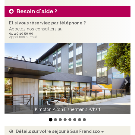
Besoin d'aide ?
Et si vous réserviez par téléphone ?
Appelez nos conseillers au
01 40 10 50 00
Appel non surtaxé
Précédent
Sui
Kimpton Alton Fisherman's Wharf - Chambre avec lit King
Kimpton Alton Fisherman's Wharf
Détails sur votre séjour à San Francisco