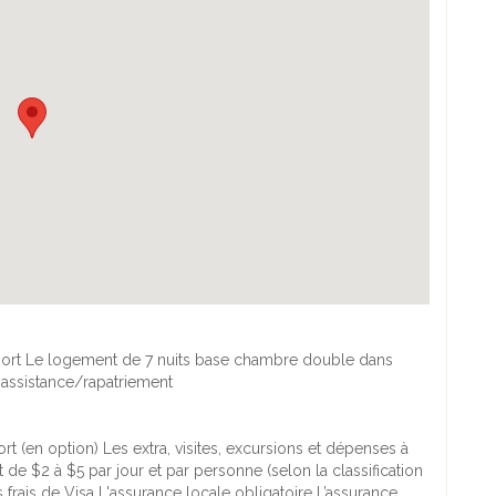
roport Le logement de 7 nuits base chambre double dans
 assistance/rapatriement
t (en option) Les extra, visites, excursions et dépenses à
de $2 à $5 par jour et par personne (selon la classification
s frais de Visa L'assurance locale obligatoire L’assurance