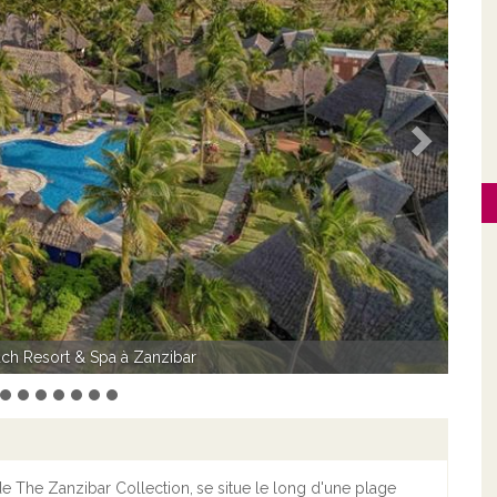
Suivant
Resort & Spa à Zanzibar, plage
e The Zanzibar Collection,
se situe le long d'une plage