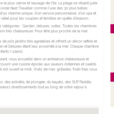
 le plus calme et sauvage de l'île. La plage se situant juste
 Conde Nast Traveller comme l'une des 30 plus belles
d'un charme unique, d'un service personnalisé, d'un spa et
e idéal pour les couples et familles en quête d'évasion.
 catégories : Garden, deluxes, suites. Toutes les chambres
ion très chaleureuse. Pour être plus proche de la mer,
e jolis jardins très agréables et offrent un décor raffiné et
en et Deluxes étant leur proximité à la mer. Chaque chambre
nfants (-12ans).
urant, vous accueille dans un ambiance chaleureuse et
écouvrir une cuisine épicée, aux saveurs indiennes et swahili
est ouvert le midi ; fruits de mer, grillades, fruits frais vous
os, des activités de plongée, du kayaks, des SUP Paddle,
lusieurs divertissements tout au long de votre séjour à