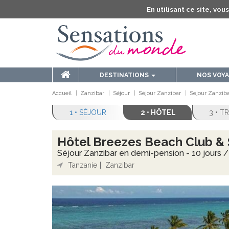
En utilisant ce site, vo
DESTINATIONS
NOS VOY
Accueil
Zanzibar
Séjour
Séjour Zanzibar
Séjour Zanziba
1 • SÉJOUR
2 • HÔTEL
3 • 
Hôtel Breezes Beach Club & 
Séjour Zanzibar en demi-pension - 10 jours / 
Tanzanie
Zanzibar