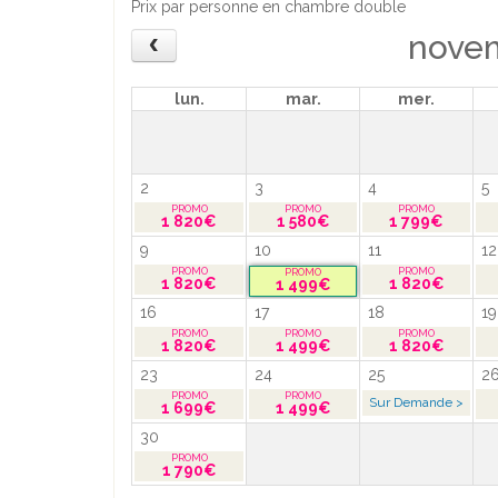
Prix par personne en chambre double
nove
lun.
mar.
mer.
2
3
4
5
1 820€
1 580€
1 799€
9
10
11
12
1 820€
1 820€
1 499€
16
17
18
19
1 820€
1 499€
1 820€
23
24
25
2
Sur Demande >
1 699€
1 499€
30
1 790€