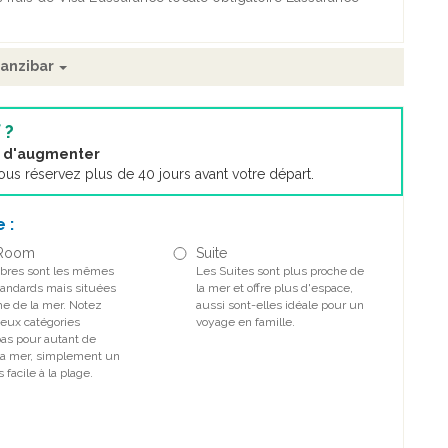
Zanzibar
 ?
nt d'augmenter
s réservez plus de 40 jours avant votre départ.
 :
 Room
Suite
bres sont les mêmes
Les Suites sont plus proche de
tandards mais situées
la mer et offre plus d'espace,
he de la mer. Notez
aussi sont-elles idéale pour un
eux catégories
voyage en famille.
pas pour autant de
la mer, simplement un
 facile à la plage.