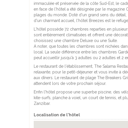
immaculée et préservée de la côte Sud-Est, le cadre
en face de l'hôtel a été désignée par le magazine
plages du monde. Doté d'un grand sens du détail, 
d'un charmant accueil, l'hôtel Breezes est le refug
L'hôtel possède 72 chambres reparties en plusieurs
sont entièrement climatisées et offrent une décorat
choisissez une chambre Deluxe ou une Suite.
A noter, que toutes les chambres sont nichées dans d
local. La seule différence entre les chambres Gard
peut accueillir jusqu'à 3 adultes ou 2 adultes et 2 e
Le restaurant de l'établissement, The Salama Resta
relaxante, pour le petit-déjeuner et vous invite à d
aux dîners. Le restaurant de plage The Breakers Grill 
attendent lors de votre prochain séjour.
Enfin l'hôtel propose une superbe piscine, des vél
kite-surfs, planche à voiel, un court de tennis, et p
Zanzibar.
Localisation de l'hôtel