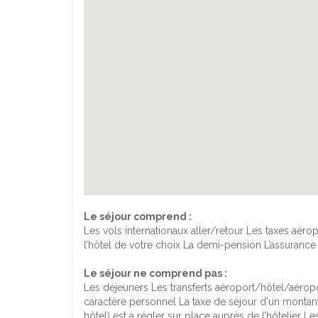
Le séjour comprend :
Les vols internationaux aller/retour Les taxes aé
l’hôtel de votre choix La demi-pension L’assurance
Le séjour ne comprend pas :
Les déjeuners Les transferts aéroport/hôtel/aéropor
caractère personnel La taxe de séjour d'un montant 
hôtel) est à régler sur place auprès de l’hôtelier Le