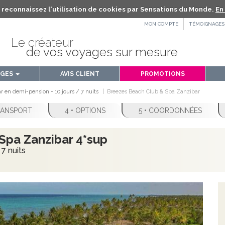
us reconnaissez l'utilisation de cookies par Sensations du Monde.
En 
MON COMPTE
TÉMOIGNAGES
Le créateur
de vos voyages sur mesure
AGES
AVIS CLIENT
PROMOTIONS
r en demi-pension - 10 jours / 7 nuits
Breezes Beach Club & Spa Zanzibar
TRANSPORT
4 • OPTIONS
5 • COORDONNÉES
Spa Zanzibar 4*sup
7 nuits