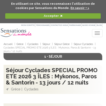
En utilisant ce site, vous reconnaissez l'utilisation de
cookies par Sensations du Monde.
En savoir + >
Accepter
MON COMPTE
TÉMOIGNAGES
CONTACTEZ-NOUS
PARRAINAGE
GUIDE VOYAGE
BLOG
Togg
navig
Accueil
Grèce
Cyclades
Séjour
Séjour Grèce
Séjour Cyclades
Cyclades SPECIAL PROMO ETE 2026 3 ÎLES : Mykonos, Paros & Santorin - 13
jours / 12 nuits
1 • SÉJOUR
Séjour Cyclades SPECIAL PROMO
ETE 2026 3 ÎLES : Mykonos, Paros
& Santorin - 13 jours / 12 nuits
Grèce
Cyclades