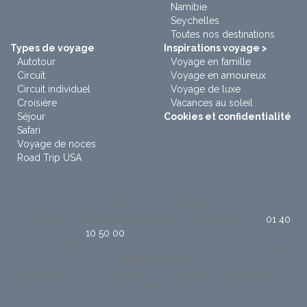
Namibie
Seychelles
Toutes nos destinations
Types de voyage
Inspirations voyage >
Autotour
Voyage en famille
Circuit
Voyage en amoureux
Circuit individuel
Voyage de luxe
Croisière
Vacances au soleil
Séjour
Cookies et confidentialité
Safari
Voyage de noces
Road Trip USA
à : Sensations du Monde
38 rue des Renouillères 93285 SAINT DENIS Cedex. Tel:
01 40
10 50 00
/ Fax: 01 40 12 36 60
SAS au capital de 50 000 € - 388 719 841 RCS Bobigny - Siret
38871984100032
Licence d'état N° IM 093100012 - Caution APS - Déclaration CNIL
N° 897944