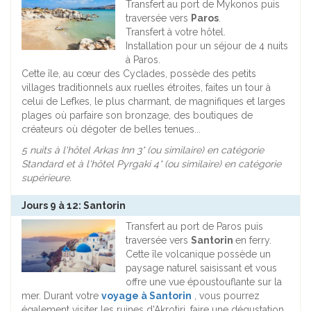
Transfert au port de Mykonos puis
traversée vers
Paros
.
Transfert à votre hôtel.
Installation pour un séjour de 4 nuits
à Paros.
Cette île, au cœur des Cyclades, possède des petits
villages traditionnels aux ruelles étroites, faites un tour à
celui de Lefkes, le plus charmant, de magnifiques et larges
plages où parfaire son bronzage, des boutiques de
créateurs où dégoter de belles tenues...
5 nuits à l'hôtel Arkas Inn 3* (ou similaire) en catégorie
Standard et à l'hôtel Pyrgaki
4* (ou similaire) en catégorie
supérieure.
Jours 9 à 12: Santorin
Transfert au port de Paros puis
traversée vers
Santorin
en ferry.
Cette île volcanique possède un
paysage naturel saisissant et vous
offre une vue époustouflante sur la
mer. Durant votre
voyage à Santorin
, vous pourrez
également visiter les ruines d'Akrotiri, faire une dégustation