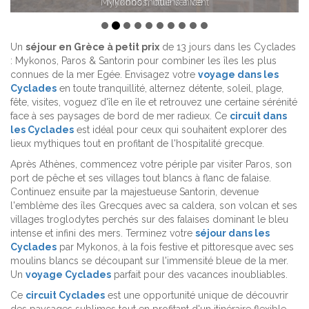
Mykonos, little venice
Un
séjour en Grèce à petit prix
de 13 jours dans les Cyclades
: Mykonos, Paros & Santorin pour combiner les îles les plus
connues de la mer Egée. Envisagez votre
voyage dans les
Cyclades
en toute tranquillité, alternez détente, soleil, plage,
fête, visites, voguez d'île en île et retrouvez une certaine sérénité
face à ses paysages de bord de mer radieux. Ce
circuit dans
les Cyclades
est idéal pour ceux qui souhaitent explorer des
lieux mythiques tout en profitant de l'hospitalité grecque.
Après Athènes, commencez votre périple par visiter Paros, son
port de pêche et ses villages tout blancs à flanc de falaise.
Continuez ensuite par la majestueuse Santorin, devenue
l'emblème des îles Grecques avec sa caldera, son volcan et ses
villages troglodytes perchés sur des falaises dominant le bleu
intense et infini des mers. Terminez votre
séjour dans les
Cyclades
par Mykonos, à la fois festive et pittoresque avec ses
moulins blancs se découpant sur l'immensité bleue de la mer.
Un
voyage Cyclades
parfait pour des vacances inoubliables.
Ce
circuit Cyclades
est une opportunité unique de découvrir