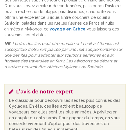
des paysages sublimes tout en profitant d'un itinéraire flexible.
Que vous soyez amateur de randonnées, passionné d'histoire
ou à la recherche de plages paradisiaques, chaque île vous
offrira une expérience unique. Entre couchers de soleil à
Santorin, balades dans les ruelles fleuries de Paros et nuits
animées à Mykonos, ce
voyage en Grèce
vous laissera des
souvenirs inoubliables.
NB
: L’ordre des îles peut être modifié et la nuit à Athènes est
susceptible d'être remplacée par une nuit supplémentaire sur
une des îles pour s’adapter aux solutions aériennes et aux
horaires des traversées en ferry. Les aéroports de départ et
d'arrivée peuvent être Athènes,Mykonos ou Santorin.
L'avis de notre expert
Le classique pour découvrir les îles les plus connues des
Cyclades. En été, ces îles attirent beaucoup de
voyageurs car elles sont les plus animées. A privilégier
en couple ou entre amis. Pour gagner du temps, on vous
conseille vivement d'opter pour des traversées en
bateaux rapides (avec supplément).