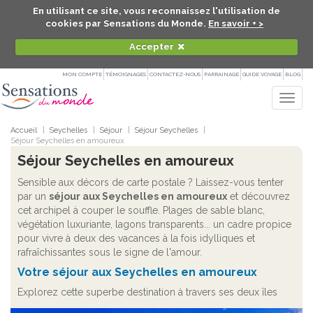
En utilisant ce site, vous reconnaissez l'utilisation de
cookies par Sensations du Monde.
En savoir + >
Accepter
MON COMPTE
TÉMOIGNAGES
CONTACTEZ-NOUS
PARRAINAGE
GUIDE VOYAGE
BLOG
Togg
navig
Accueil
Seychelles
Séjour
Séjour Seychelles
Séjour Seychelles en amoureux
Séjour Seychelles en amoureux
Sensible aux décors de carte postale ? Laissez-vous tenter
par un
séjour aux Seychelles en amoureux
et découvrez
cet archipel à couper le souffle. Plages de sable blanc,
végétation luxuriante, lagons transparents... un cadre propice
pour vivre à deux des vacances à la fois idylliques et
rafraîchissantes sous le signe de l'amour.
Votre séjour aux Seychelles en amoureux
Explorez cette superbe destination à travers ses deux îles
principales : Mahé et Praslin. Vous serez séduit par ces terres