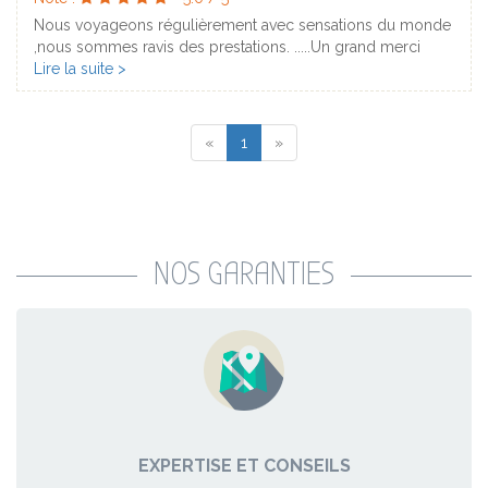
Nous voyageons régulièrement avec sensations du monde
,nous sommes ravis des prestations. .....Un grand merci
pour Ophélie pour son professionnalisme ,ses conseils
Lire la suite >
avisés et sa gentillesse.
«
1
»
NOS GARANTIES
EXPERTISE ET CONSEILS