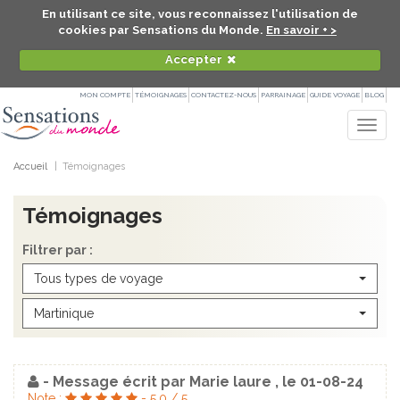
En utilisant ce site, vous reconnaissez l'utilisation de
cookies par Sensations du Monde.
En savoir + >
Accepter
MON COMPTE
TÉMOIGNAGES
CONTACTEZ-NOUS
PARRAINAGE
GUIDE VOYAGE
BLOG
Togg
navig
Accueil
Témoignages
Témoignages
Filtrer par :
Tous types de voyage
Martinique
- Message écrit par
Marie laure
, le
01-08-24
Note :
-
5.0
/
5