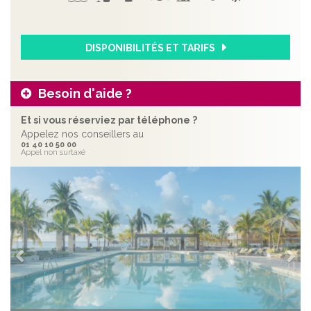
DISPONIBILITÉS ET TARIFS
Besoin d'aide ?
Et si vous réserviez par téléphone ?
Appelez nos conseillers au
01 40 10 50 00
Appel non surtaxé
Précédent
Sui