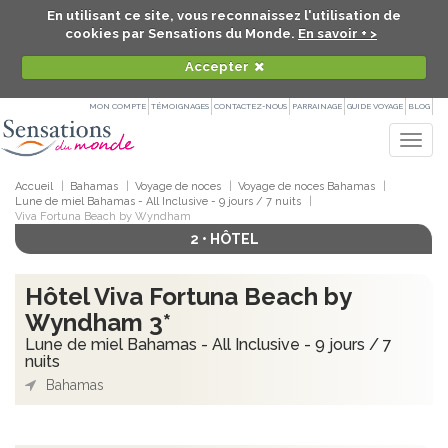
En utilisant ce site, vous reconnaissez l'utilisation de
cookies par Sensations du Monde.
En savoir + >
Accepter
MON COMPTE
TÉMOIGNAGES
CONTACTEZ-NOUS
PARRAINAGE
GUIDE VOYAGE
BLOG
Togg
navig
Accueil
Bahamas
Voyage de noces
Voyage de noces Bahamas
Lune de miel Bahamas - All Inclusive - 9 jours / 7 nuits
Viva Fortuna Beach by Wyndham
2 • HÔTEL
Hôtel Viva Fortuna Beach by
Wyndham 3*
Lune de miel Bahamas - All Inclusive - 9 jours / 7
nuits
Bahamas