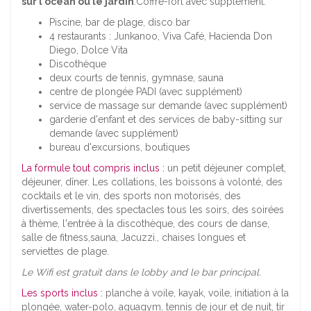
sur l'océan ou le jardin
.Coffre-fort avec supplément.
Piscine, bar de plage, disco bar
4 restaurants : Junkanoo, Viva Café, Hacienda Don
Diego, Dolce Vita
Discothèque
deux courts de tennis, gymnase, sauna
centre de plongée PADI (avec supplément)
service de massage sur demande (avec supplément)
garderie d'enfant et des services de baby-sitting sur
demande (avec supplément)
bureau d'excursions, boutiques
La formule tout compris inclus :
un petit déjeuner complet,
déjeuner, dîner. Les collations, les boissons à volonté, des
cocktails et le vin, des sports non motorisés, des
divertissements, des spectacles tous les soirs, des soirées
à thème, l'entrée à la discothèque, des cours de danse,
salle de fitness,sauna, Jacuzzi., chaises longues et
serviettes de plage.
Le Wifi est gratuit dans le lobby and le bar principal.
Les sports inclus
:
planche à voile, kayak, voile, initiation à la
plongée, water-polo, aquagym, tennis de jour et de nuit, tir