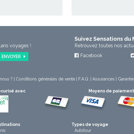
Suivez Sensations du
lans voyages !
Retrouvez toutes nos actual
Facebook
ENVOYER
nous ?
|
Conditions générales de vente
|
F.A.Q.
|
Assurances
|
Garantie
curisé avec
Moyens de paiemen
tinations
Types de voyage
nis
Autotour