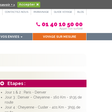
savoir + >
Accepter
CONTACTEZ-NOUS
PARRAINAGE
GUIDE VOYAGE
BLOG
01 40 10 50 00
Appel non surtaxé
VOS ENVIES
VOYAGE SUR MESURE
Etapes :
Jour 1 & 2 : Paris - Denver
Jour 3 : Denver – Cheyenne - 160 Km - 1h35 de
route
Jour 4 : Cheyenne - Custer - 401 Km - 3h55 de