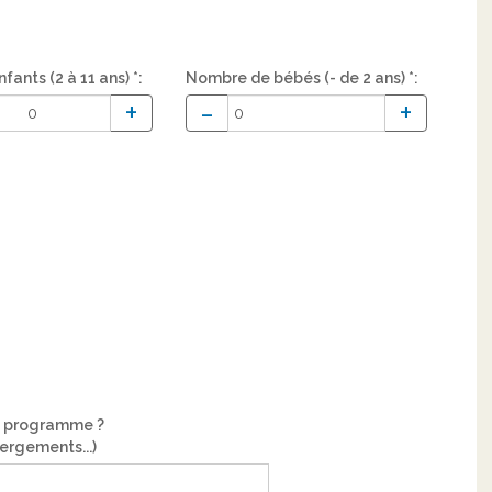
ants (2 à 11 ans) *:
Nombre de bébés (- de 2 ans) *:
+
-
+
e programme ?
bergements...)