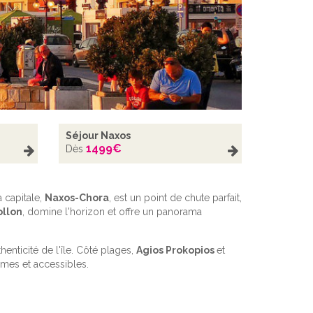
Séjour Naxos
1499
€
Dès
a capitale,
Naxos-Chora
, est un point de chute parfait,
ollon
, domine l'horizon et offre un panorama
thenticité de l'île. Côté plages,
Agios Prokopios
et
lmes et accessibles.