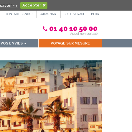
savoir + >
Accepter
CONTACTEZ-NOUS
PARRAINAGE
GUIDE VOYAGE
BLOG
01 40 10 50 00
Appel non surtaxé
VOS ENVIES
VOYAGE SUR MESURE