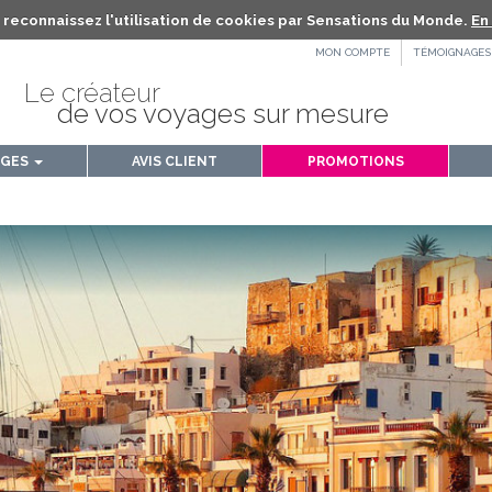
us reconnaissez l'utilisation de cookies par Sensations du Monde.
En 
MON COMPTE
TÉMOIGNAGES
Le créateur
de vos voyages sur mesure
AGES
AVIS CLIENT
PROMOTIONS