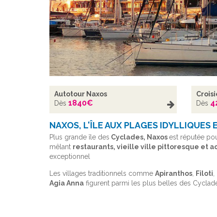
Autotour Naxos
Crois
1840
€
4
Dès
Dès
NAXOS, L'ÎLE AUX PLAGES IDYLLIQUES
Plus grande île des
Cyclades, Naxos
est réputée po
mêlant
restaurants, vieille ville pittoresque et 
exceptionnel
Les villages traditionnels comme
Apiranthos
,
Filoti
,
Agia Anna
figurent parmi les plus belles des Cyclade