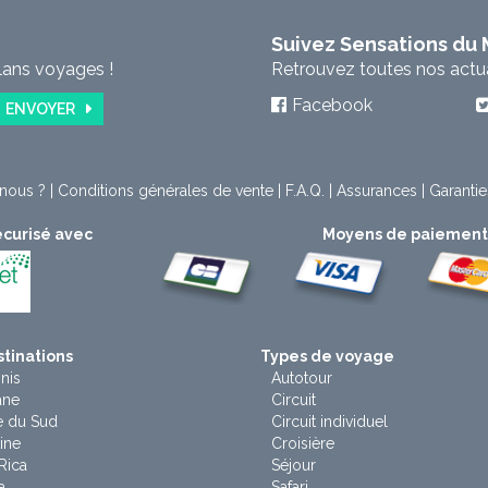
Suivez Sensations du
lans voyages !
Retrouvez toutes nos actual
Facebook
ENVOYER
nous ?
|
Conditions générales de vente
|
F.A.Q.
|
Assurances
|
Garantie
curisé avec
Moyens de paiemen
tinations
Types de voyage
nis
Autotour
ane
Circuit
e du Sud
Circuit individuel
ine
Croisière
Rica
Séjour
a
Safari