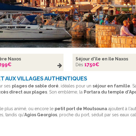
ière Naxos
Séjour d'île en île Naxos
299
€
1750
€
Dès
 ET AUX VILLAGES AUTHENTIQUES
ur ses
plages de sable doré
, idéales pour un
séjour en famille
. S
accès direct aux plages
. Son emblème, la
Portara du temple d'Ap
 le plus animé, ou encore le
petit port de Moutsouna
ajoutent à l'au
s, tandis qu'
Agios Georgios
, proche du port, séduit par ses eaux ca