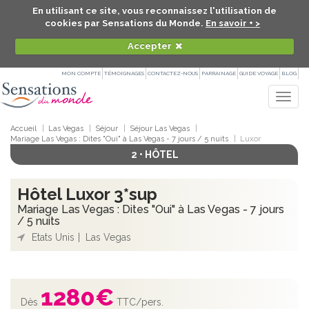
En utilisant ce site, vous reconnaissez l'utilisation de
cookies par Sensations du Monde.
En savoir + >
Accepter
MON COMPTE
TÉMOIGNAGES
CONTACTEZ-NOUS
PARRAINAGE
GUIDE VOYAGE
BLOG
Togg
navig
Accueil
Las Vegas
Séjour
Séjour Las Vegas
Mariage Las Vegas : Dites "Oui" à Las Vegas - 7 jours / 5 nuits
Luxor
2 • HÔTEL
Hôtel Luxor 3*sup
Mariage Las Vegas : Dites "Oui" à Las Vegas - 7 jours
/ 5 nuits
Etats Unis
Las Vegas
1280
€
Dès
TTC/pers.