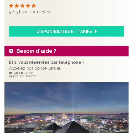
5
/
5
basé sur
1
votes.
DISPONIBILITÉS ET TARIFS
Besoin d'aide ?
Et si vous réserviez par téléphone ?
Appelez nos conseillers au
01 40 10 50 00
Appel non surtaxé
Précédent
Sui