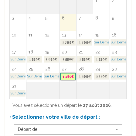
1
2
3
4
5
6
7
8
9
10
11
12
13
14
15
16
1 799€
1 799€
Sur Demande >
Sur Demande >
17
18
19
20
21
22
23
Sur Demande >
1 550€
1 650€
1 550€
1 550€
1 530€
Sur Demande >
24
25
26
27
28
29
30
Sur Demande >
Sur Demande >
Sur Demande >
1 299€
2 120€
Sur Demande >
1 280€
31
Sur Demande >
Vous avez sélectionné un départ le
27 août 2026
.
• Sélectionner votre ville de départ :
Départ de :