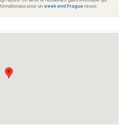
sign épuré. On aime le restaurant gastronomique qui
nternationaux pour un
week end Prague
réussi.