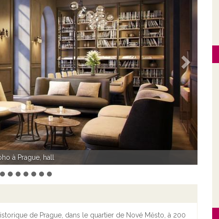
Suivant
o à Prague, facade
historique de Prague, dans le quartier de Nové Město, à 200