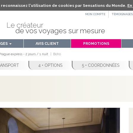
us reconnaissez l'utilisation de cookies par Sensations du Monde.
En 
MON COMPTE
TÉMOIGNAGES
Le créateur
de vos voyages sur mesure
AGES
AVIS CLIENT
PROMOTIONS
rague express - 2 jours / 1 nuit
Boho
TRANSPORT
4 • OPTIONS
5 • COORDONNÉES