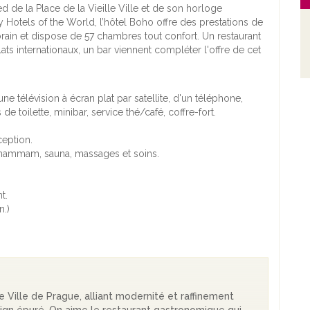
d de la Place de la Vieille Ville et de son horloge
 Hotels of the World, l’hôtel Boho offre des prestations de
rain et dispose de 57 chambres tout confort. Un restaurant
s internationaux, un bar viennent compléter l'offre de cet
e télévision à écran plat par satellite, d'un téléphone,
e toilette, minibar, service thé/café, coffre-fort.
ception.
s, hammam, sauna, massages et soins.
t.
n.)
e Ville de Prague, alliant modernité et raffinement