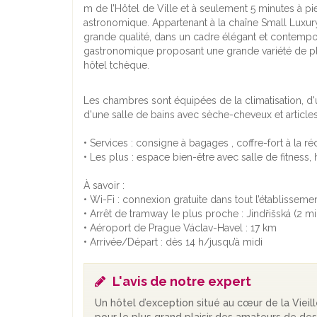
m de l’Hôtel de Ville et à seulement 5 minutes à pie
astronomique. Appartenant à la chaîne Small Luxury
grande qualité, dans un cadre élégant et contempo
gastronomique proposant une grande variété de plat
hôtel tchèque.
Les chambres sont équipées de la climatisation, d'un
d'une salle de bains avec sèche-cheveux et articles d
• Services : consigne à bagages , coffre-fort à la ré
• Les plus : espace bien-être avec salle de fitnes
À savoir :
• Wi-Fi : connexion gratuite dans tout l’établissemen
• Arrêt de tramway le plus proche : Jindřišská (2 mi
• Aéroport de Prague Václav-Havel : 17 km
• Arrivée/Départ : dès 14 h/jusqu’à midi
L'avis de notre expert
Un hôtel d’exception situé au cœur de la Vieill