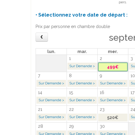
pers.
• Sélectionnez votre date de départ :
Prix par personne en chambre double
septe
lun.
mar.
mer.
1
2
3
Sur Demande >
Su
499€
7
8
9
10
Sur Demande >
Sur Demande >
Sur Demande >
Su
14
15
16
17
Sur Demande >
Sur Demande >
Sur Demande >
Su
21
22
23
2
Sur Demande >
Sur Demande >
Su
520€
28
29
30
Sur Demande >
Sur Demande >
Sur Demande >