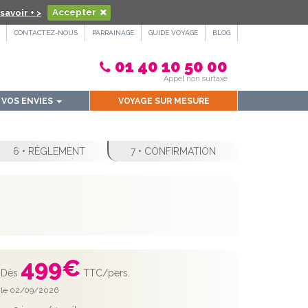
savoir + >
Accepter
CONTACTEZ-NOUS
PARRAINAGE
GUIDE VOYAGE
BLOG
01 40 10 50 00
Appel non surtaxé
VOS ENVIES
VOYAGE SUR MESURE
6 • RÈGLEMENT
7 • CONFIRMATION
499
€
Dès
TTC/pers.
le 02/09/2026