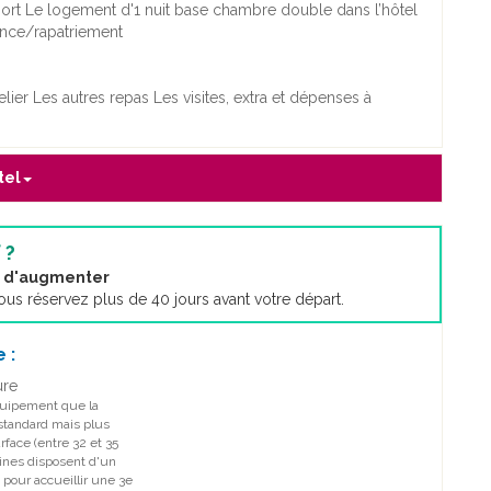
oport Le logement d'1 nuit base chambre double dans l’hôtel
tance/rapatriement
elier Les autres repas Les visites, extra et dépenses à
tel
 ?
nt d'augmenter
s réservez plus de 40 jours avant votre départ.
 :
ure
ipement que la
tandard mais plus
rface (entre 32 et 35
aines disposent d'un
 pour accueillir une 3e