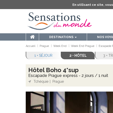
En utilisant ce site, vo
DESTINATIONS
NOS VOY
Accueil
Prague
Week End
Week End Prague
Escapade P
1 • SÉJOUR
2 • HÔTEL
3 • 
Hôtel Boho 4*sup
Escapade Prague express - 2 jours / 1 nuit
Tchéquie
Prague