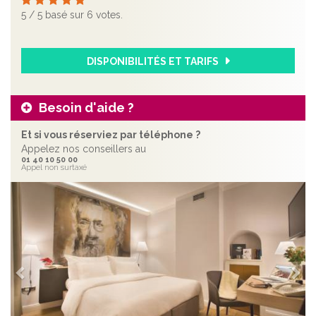
5
/
5
basé sur
6
votes.
DISPONIBILITÉS ET TARIFS
Besoin d'aide ?
Et si vous réserviez par téléphone ?
Appelez nos conseillers au
01 40 10 50 00
Appel non surtaxé
Précédent
Sui