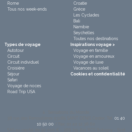
Rome
Croatie
Tous nos week-ends
Grèce
Les Cyclades
Bali
Namibie
Seychelles
Toutes nos destinations
Types de voyage
Inspirations voyage >
Autotour
Voyage en famille
Circuit
Voyage en amoureux
Circuit individuel
Voyage de luxe
Croisière
Vacances au soleil
Séjour
Cookies et confidentialité
Safari
Voyage de noces
Road Trip USA
à : Sensations du Monde
38 rue des Renouillères 93285 SAINT DENIS Cedex. Tel:
01 40
10 50 00
/ Fax: 01 40 12 36 60
SAS au capital de 50 000 € - 388 719 841 RCS Bobigny - Siret