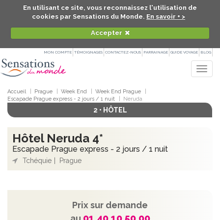
En utilisant ce site, vous reconnaissez l'utilisation de
cookies par Sensations du Monde.
En savoir + >
Accepter
MON COMPTE
TÉMOIGNAGES
CONTACTEZ-NOUS
PARRAINAGE
GUIDE VOYAGE
BLOG
Togg
navig
Accueil
Prague
Week End
Week End Prague
Escapade Prague express - 2 jours / 1 nuit
Neruda
2 • HÔTEL
Hôtel Neruda 4*
Escapade Prague express - 2 jours / 1 nuit
Tchéquie
Prague
Prix sur demande
01 40 10 50 00
au