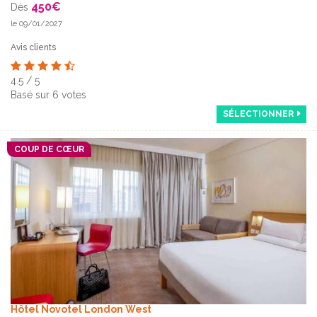
450
€
Dès
le 09/01/2027
Avis clients
4.5
/
5
Basé sur
6
votes
SÉLECTIONNER
COUP DE CŒUR
Hôtel Novotel London West