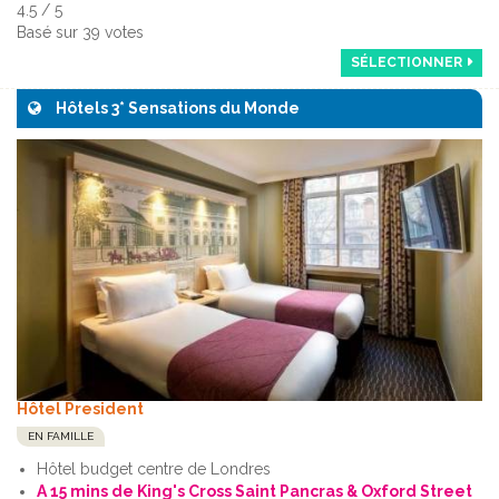
4.5
/
5
Basé sur
39
votes
SÉLECTIONNER
Hôtels 3* Sensations du Monde
Hôtel President
EN FAMILLE
Hôtel budget centre de Londres
A 15 mins de King's Cross Saint Pancras & Oxford Street