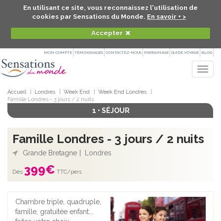
En utilisant ce site, vous reconnaissez l'utilisation de
cookies par Sensations du Monde.
En savoir + >
Accepter
MON COMPTE
TÉMOIGNAGES
CONTACTEZ-NOUS
PARRAINAGE
GUIDE VOYAGE
BLOG
Togg
navig
Accueil
Londres
Week End
Week End Londres
Famille Londres - 3 jours / 2 nuits
1 • SÉJOUR
Famille Londres - 3 jours / 2 nuits
Grande Bretagne
Londres
399
€
Dès
TTC/pers.
Chambre triple, quadruple,
famille, gratuitée enfant...