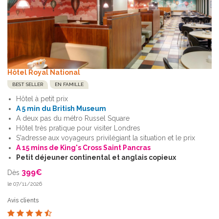
Hôtel Royal National
BEST SELLER
EN FAMILLE
Hôtel à petit prix
A 5 min du British Museum
A deux pas du métro Russel Square
Hôtel très pratique pour visiter Londres
S'adresse aux voyageurs privilégiant la situation et le prix
A 15 mins de King's Cross Saint Pancras
Petit déjeuner continental et anglais copieux
399
€
Dès
le 07/11/2026
Avis clients