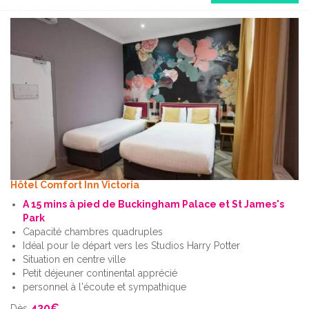
Hôtel Comfort Inn Victoria
A 15 mins à pied de Buckingham Palace et St James's
Park
Capacité chambres quadruples
Idéal pour le départ vers les Studios Harry Potter
Situation en centre ville
Petit déjeuner continental apprécié
personnel à l'écoute et sympathique
420
€
Dès