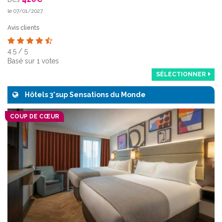
le 07/01/2027
Avis clients
4.5
/
5
Basé sur
1
votes
SÉLECTIONNER
Hôtels 3*sup Sensations du Monde
COUP DE CŒUR