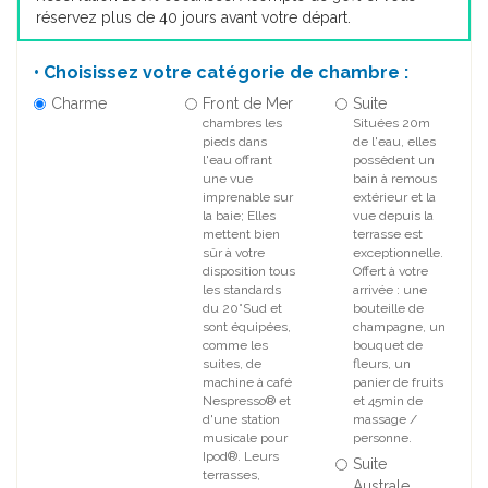
réservez plus de 40 jours avant votre départ.
• Choisissez votre catégorie de chambre :
Charme
Front de Mer
Suite
chambres les
Situées 20m
pieds dans
de l'eau, elles
l'eau offrant
possèdent un
une vue
bain à remous
imprenable sur
extérieur et la
la baie; Elles
vue depuis la
mettent bien
terrasse est
sûr à votre
exceptionnelle.
disposition tous
Offert à votre
les standards
arrivée : une
du 20°Sud et
bouteille de
sont équipées,
champagne, un
comme les
bouquet de
suites, de
fleurs, un
machine à café
panier de fruits
Nespresso® et
et 45min de
d'une station
massage /
musicale pour
personne.
Ipod®. Leurs
Suite
terrasses,
Australe