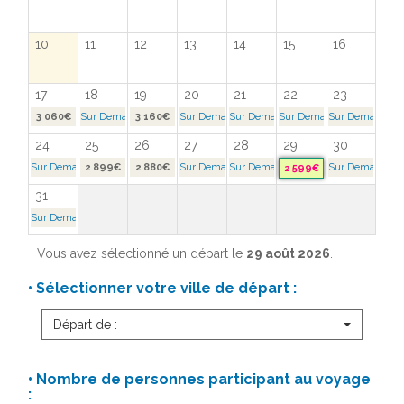
10
11
12
13
14
15
16
17
18
19
20
21
22
23
3 060€
Sur Demande >
3 160€
Sur Demande >
Sur Demande >
Sur Demande >
Sur Demande >
24
25
26
27
28
29
30
Sur Demande >
2 899€
2 880€
Sur Demande >
Sur Demande >
Sur Demande >
2 599€
31
Sur Demande >
Vous avez sélectionné un départ le
29 août 2026
.
• Sélectionner votre ville de départ :
Départ de :
• Nombre de personnes participant au voyage
: