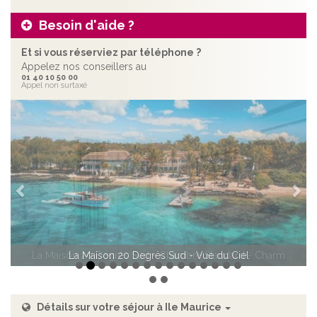
Besoin d'aide ?
Et si vous réserviez par téléphone ?
Appelez nos conseillers au
01 40 10 50 00
Appel non surtaxé
Précédent
Sui
La Maison 20 Degrès Sud - Chambre Standard - Charm
Détails sur votre séjour à Ile Maurice