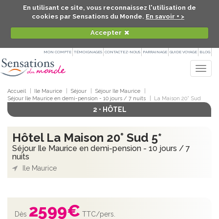
En utilisant ce site, vous reconnaissez l'utilisation de
cookies par Sensations du Monde.
En savoir + >
Accepter
MON COMPTE
TÉMOIGNAGES
CONTACTEZ-NOUS
PARRAINAGE
GUIDE VOYAGE
BLOG
Togg
navig
Accueil
Ile Maurice
Séjour
Séjour Ile Maurice
Séjour Ile Maurice en demi-pension - 10 jours / 7 nuits
La Maison 20° Sud
2 • HÔTEL
Hôtel La Maison 20° Sud 5*
Séjour Ile Maurice en demi-pension - 10 jours / 7
nuits
Ile Maurice
2599
€
Dès
TTC/pers.