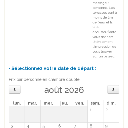
massage /
personne. Les
terrasses sont à
moins de 2m
de l'eau et la
vue
époustouflante
vous donnera
littéralement
l'impression de
vous trouver
sur un bateau.
• Sélectionnez votre date de départ :
Prix par personne en chambre double
août 2026
lun.
mar.
mer.
jeu.
ven.
sam.
dim.
1
2
3
4
5
6
7
8
9