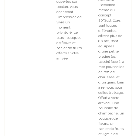
ouvertes sur
L'essence
l'océan, vous
même du
donneront
concept
l'impression de
20°Sud. Elles
vivre un
sont toutes
moment
différentes,
privilégié. Le
offrent plus de
plus : bouquet
80 m2, sont
de fleurs et
équipées
panier de fruits
d'une petite
offerts à votre
piscine (ou
arrivée
bassin) face à la
mer pour celles
en rez-de-
chaussée, et
d'un grand bain
à remous pour
celles à l'étage.
Offert à votre
arrivée : une
bouteille de
champagne, un
bouquet de
fleurs, un
panier de fruits
et 45min de